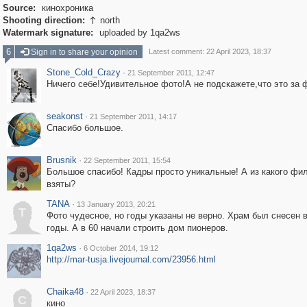
Source:
кинохроника
Shooting direction:
north

Watermark signature:
uploaded by 1qa2ws
6
Sign in to share your opinion
Latest comment: 22 April 2023, 18:37
Stone_Cold_Crazy
·
21 September 2011, 12:47
Ничего себе!Удивительное фото!А не подскажете,что это за
seakonst
·
21 September 2011, 14:17
Спасибо большое.
Brusnik
·
22 September 2011, 15:54
Большое спасибо! Кадры просто уникальные! А из какого фи
взяты?
TANA
·
13 January 2013, 20:21
T
Фото чудесное, но годы указаны не верно. Храм был снесен в
годы. А в 60 начали строить дом пионеров.
1qa2ws
·
6 October 2014, 19:12
http://mar-tusja.livejournal.com/23956.html
Chaika48
·
22 April 2023, 18:37
C
кино