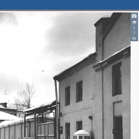
1
7
6k