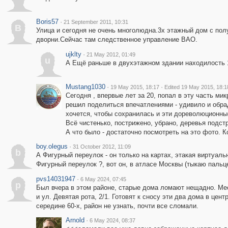
Boris57
·
21 September 2011, 10:31
B
Улица и сегодня не очень многолюдна.3х этажный дом с по
дворни.Сейчас там следственное управление ВАО.
ujklty
·
21 May 2012, 01:49
u
А Ещё раньше в двухэтажном здании находилость 
Mustang1030
·
·
19 May 2015, 18:17
Edited 19 May 2015, 18:1
Сегодня , впервые лет за 20, попал в эту часть ми
решил поделиться впечатлениями - удивило и обра
хочется, чтобы сохранилась и эти дореволюционные
Всё чистенько, пострижено, убрано, деревья подс
А что было - достаточно посмотреть на это фото. 
boy.olegus
·
31 October 2012, 11:09
b
А Фигурный переулок - он только на картах, этакая виртуа
Фигурный переулок ?, вот он, в атласе Москвы (тыкаю пальцем
pvs14031947
·
6 May 2024, 07:45
p
Был вчера в этом районе, старые дома ломают нещадно. Мес
и ул. Девятая рота, 2/1. Готовят к сносу эти два дома в цен
середине 60-х, район не узнать, почти все сломали.
Arnold
·
6 May 2024, 08:37