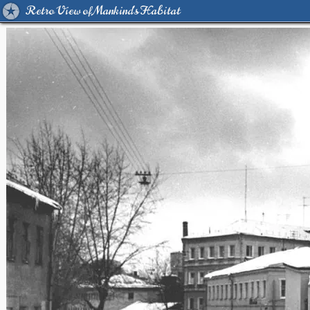
Retro View of Mankind's Habitat