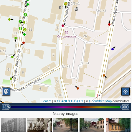
3
3
3
2
Leaflet
| ©
SCANEX ITC LLC
| ©
OpenStreetMap
contributors
1826
2000
Nearby images