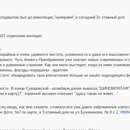
луподвалом,был до революции,"нумерами",а соседний 2х этажный для
101 отделение милиции
8
крорайона и очень удивился чистоте, ухоженности и даже его изысканности
довало. Чуть ближе к Преображенке уже хватает новых современных и 
 и довоенные строения. Как они мило выглядят, когда за ними ухаживаю
трижены, фасады покрашены - идиллия.
Кстати, обнародовать свои впечатления больше не нашёл подходящего фо
льность: В конце Суворовской - шлакбаум,далее вывеска "ШИНОМОНТАЖ"(а
 в карту)?", коренной москвич отвечает "здесь такая не живёт..."
яц назад, как мне сказали, сломали все уже давно заброшенные корпу
тре фото, №7 по карте, и 3-этажный дом на ул.Буженинова, № 8 с 2,
#808