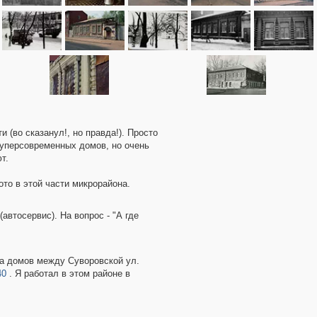
 (во сказанул!, но правда!). Просто
суперсовременных домов, но очень
т.
то в этой части микрорайона.
втосервис). На вопрос - "А где
са домов между Суворовской ул.
40
. Я работал в этом районе в