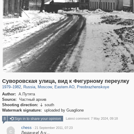
319,716
1,405,966
8,286
20,915
29,243
306
2,400
55
Суворовская улица, вид к Фигурному переулку
1979
–
1982
,
Russia
,
Moscow
,
Eastern AO
,
Preobrazhenskoye
Author:
А.Путята
Source:
Частный архив
Shooting direction:
south

Watermark signature:
uploaded by Guaglione
8
Sign in to share your opinion
Latest comment: 7 May 2024, 09:18
chess
·
21 September 2011, 07:23
c
Люди-и-и! А-у...