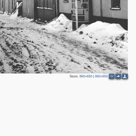
Sizes:
860×650
|
860×650
W