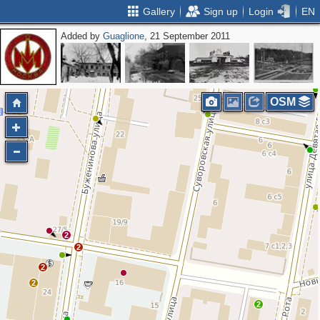
Gallery
Sign up
Login
EN
Added by
Guaglione
, 21 September 2011
2
OSM
2
2
2
2
2