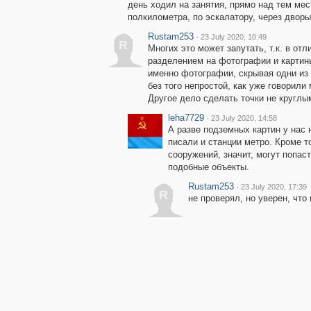
день ходил на занятия, прямо над тем мес
полкилометра, по эскалатору, через дворы
Rustam253
·
23 July 2020, 10:49
R
Многих это может запутать, т.к. в о
разделением на фотографии и картин
именно фотографии, скрывая одни из 
без того непростой, как уже говорили
Другое дело сделать точки не круглы
leha7729
·
23 July 2020, 14:58
А разве подземных картин у нас 
писали и станции метро. Кроме т
сооружений, значит, могут попас
подобные объекты.
Rustam253
·
23 July 2020, 17:39
R
не проверял, но уверен, что