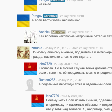
22 July 2020, 10:09
не было
Pirogov
·
22 July 2020, 10:10
А если вестибюлей несколько?
Aachick
·
22 July 2020, 10:37
Как вспомно некоторые метрошные баталии тех л
zmurka
·
·
22 July 2020, 11:12
Edited 22 July 2020, 11:13
По моему личному мнению, подземелья и интерьер
правда, насколько сложно это сделать.
leha7729
·
22 July 2020, 19:51
Согласен. Но в любом случае точка должна ста
если , конечно, её координаты можно определи
Rustam253
·
22 July 2020, 21:42
R
а подземные переходы тоже в отдельный слой 
leha7729
·
23 July 2020, 06:15
Почему нет? Если искать снимки, сделанны
вперемешку: и наземные объекты, и подзем
что у тебя над головой. Я, например, был