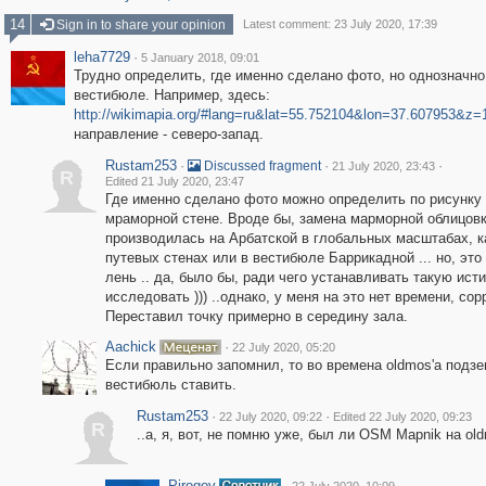
14
Sign in to share your opinion
Latest comment: 23 July 2020, 17:39
leha7729
·
5 January 2018, 09:01
Трудно определить, где именно сделано фото, но однозначно
вестибюле. Например, здесь:
http://wikimapia.org/#lang=ru&lat=55.752104&lon=37.607953&z
направление - северо-запад.
Rustam253
·
·
·
Discussed fragment
21 July 2020, 23:43
R
Edited 21 July 2020, 23:47
Где именно сделано фото можно определить по рисунку 
мраморной стене. Вроде бы, замена марморной облицовк
производилась на Арбатской в глобальных масштабах, к
путевых стенах или в вестибюле Баррикадной ... но, эт
лень .. да, было бы, ради чего устанавливать такую ист
исследовать ))) ..однако, у меня на это нет времени, сор
Переставил точку примерно в середину зала.
Aachick
·
22 July 2020, 05:20
Если правильно запомнил, то во времена oldmos'а подз
вестибюль ставить.
Rustam253
·
·
22 July 2020, 09:22
Edited 22 July 2020, 09:23
R
..а, я, вот, не помню уже, был ли OSM Mapnik на ol
Pirogov
·