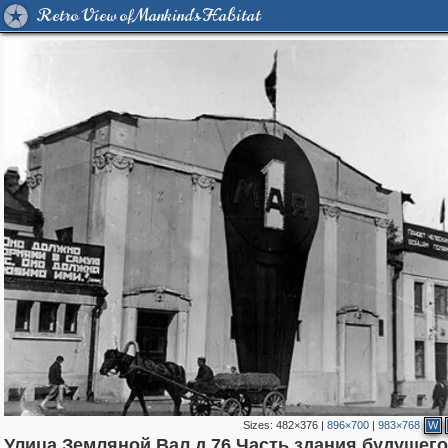
Retro View of Mankind's Habitat
Sizes:
482×376
|
896×700
|
983×768
W
Улица Земляной Вал д.76.Часть здания будущего