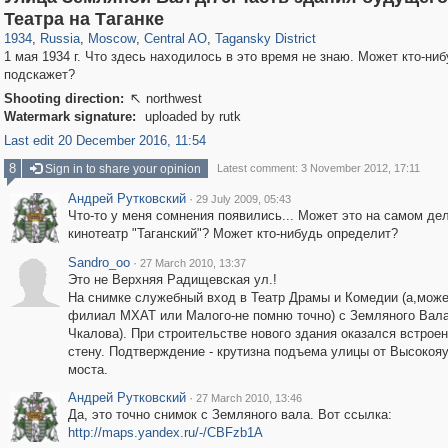
319,878
1,407,269
160,021
8,286
29,248
5,916
10,740
402
Театра на Таганке
1934
,
Russia
,
Moscow
,
Central AO
,
Tagansky District
1 мая 1934 г. Что здесь находилось в это время не знаю. Может кто-ни
подскажет?
Shooting direction:
northwest

Watermark signature:
uploaded by rutk
Last edit 20 December 2016, 11:54
8
Sign in to share your opinion
Latest comment: 3 November 2012, 17:11
Андрей Рутковский
·
29 July 2009, 05:43
Что-то у меня сомнения появились... Может это на самом де
кинотеатр "Таганский"? Может кто-нибудь определит?
Sandro_oo
·
27 March 2010, 13:37
Это не Верхняя Радищевская ул.!
На снимке служебный вход в Театр Драмы и Комедии (а,може
филиал МХАТ или Малого-не помню точно) с Земляного Вала
Чкалова). При строительстве нового здания оказался встроен
стену. Подтверждение - крутизна подъема улицы от Высокояу
моста.
Андрей Рутковский
·
27 March 2010, 13:46
Да, это точно снимок с Земляного вала. Вот ссылка:
http://maps.yandex.ru/-/CBFzb1A