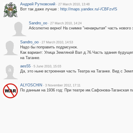
Андрей Рутковский
·
27 March 2010, 13:48
Вот так даже лучше :
http://maps.yandex.ru/-/CBFzvfS
Sandro_oo
·
27 March 2010, 14:24
Абсолютно верно! На снимке "ненакрытая" часть нового 
Sandro_oo
·
27 March 2010, 14:53
Надо бы поправить подрисунок.
Как вариант: Улица Земляной Вал д.76.Часть здания будущег
на Таганке.
aes55
·
5 June 2010, 15:03
a
Да, это ныне встроенная часть Театра на Таганке. Вид с Зем
ALYOSCHIN
·
3 November 2012, 17:11
По данным на 1936 год: При театре им.Сафонова-Таганская п