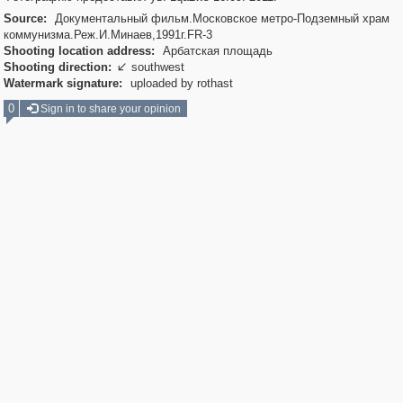
Source:
Документальный фильм.Московское метро-Подземный храм
коммунизма.Реж.И.Минаев,1991г.FR-3
Shooting location address:
Арбатская площадь
Shooting direction:
southwest

Watermark signature:
uploaded by rothast
0
Sign in to share your opinion