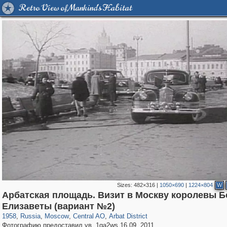
Retro View of Mankind's Habitat
Sizes:
482×316
|
1050×690
|
1224×804
W
Арбатская площадь. Визит в Москву королевы Б
319,968
1,407,780
160,055
8,295
29,263
5,920
13,485
356
Елизаветы (вариант №2)
1958
,
Russia
,
Moscow
,
Central AO
,
Arbat District
Фотографию предоставил ув. 1qa2ws 16.09. 2011.