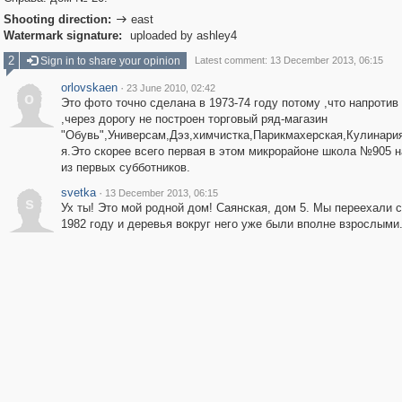
Shooting direction:
east

Watermark signature:
uploaded by ashley4
2
Sign in to share your opinion
Latest comment: 13 December 2013, 06:15
orlovskaen
·
23 June 2010, 02:42
o
Это фото точно сделана в 1973-74 году потому ,что напротив
,через дорогу не построен торговый ряд-магазин
"Обувь",Универсам,Дэз,химчистка,Парикмахерская,Кулинари
я.Это скорее всего первая в этом микрорайоне школа №905 
из первых субботников.
svetka
·
13 December 2013, 06:15
s
Ух ты! Это мой родной дом! Саянская, дом 5. Мы переехали 
1982 году и деревья вокруг него уже были вполне взрослыми