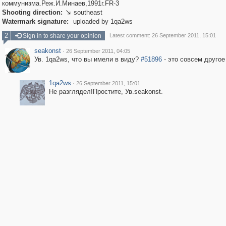
коммунизма.Реж.И.Минаев,1991г.FR-3
Shooting direction:
southeast

Watermark signature:
uploaded by 1qa2ws
2
Sign in to share your opinion
Latest comment: 26 September 2011, 15:01
seakonst
·
26 September 2011, 04:05
Ув. 1qa2ws, что вы имели в виду?
#51896
- это совсем другое
1qa2ws
·
26 September 2011, 15:01
Не разглядел!Простите, Ув.seakonst.