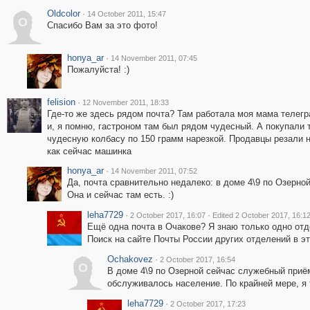
Oldcolor
·
14 October 2011, 15:47
O
Спасибо Вам за это фото!
honya_ar
·
14 November 2011, 07:45
Пожалуйста! :)
felision
·
12 November 2011, 18:33
Где-то же здесь рядом почта? Там работала моя мама телег
и, я помню, гастроном там был рядом чудесный. А покупали 
чудесную колбасу по 150 грамм нарезкой. Продавцы резали н
как сейчас машинка
honya_ar
·
14 November 2011, 07:52
Да, почта сравнительно недалеко: в доме 4\9 по Озерной
Она и сейчас там есть. :)
leha7729
·
·
2 October 2017, 16:07
Edited 2 October 2017, 16:1
Ещё одна почта в Очакове? Я знаю только одно отд
Поиск на сайте Почты России других отделений в эт
Ochakovez
·
2 October 2017, 16:54
O
В доме 4\9 по Озерной сейчас служебный приём
обслуживалось население. По крайней мере, я т
leha7729
·
2 October 2017, 17:23