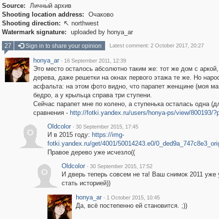
Source:
Личный архив
Shooting location address:
Очаково
Shooting direction:
northwest

Watermark signature:
uploaded by honya_ar
27
Sign in to share your opinion
Latest comment: 2 October 2017, 20:27
honya_ar
·
16 September 2011, 12:39
Это место осталось абсолютно таким же: тот же дом с аркой,
дерева, даже решетки на окнах первого этажа те же. Но наро
асфальта: на этом фото видно, что парапет женщине (моя ма
бедро, а у крыльца справа три ступени.
Сейчас парапет мне по колено, а ступенька осталась одна (д
сравнения -
http://fotki.yandex.ru/users/honya-ps/view/800193/
Oldcolor
·
30 September 2015, 17:45
O
И в 2015 году:
https://img-
fotki.yandex.ru/get/4001/50014243.e0/0_ded9a_747c8e3_ori
Правое дерево уже исчезло((
Oldcolor
·
30 September 2015, 17:52
O
И дверь теперь совсем не та! Ваш снимок 2011 уже
стать историей))
honya_ar
·
1 October 2015, 10:45
Да, всё постепенно ей становится. ;))