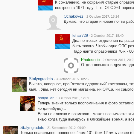
К сожалению, не сохранил старые справочн
построен в 1971 году. Т. е. ОПС-361 перее
Ochakovez
·
2 October 2017, 18:24
O
Думаю, что старая и новая почты раб
leha7729
·
2 October 2017, 18:40
Два почтовых отделения на расст
быть такого. Чтобы одно ОПС ра
Надо найти справочники 70-х - 80
Photosnob
·
2 October 2017, 20:2
Отдел посылок в другом зда
Stalyngradets
·
3 October 2015, 18:26
Вы это, наверное, про "железнодорожный" гастроном, то
был... Увы, нет сегодня ни магазина, ни ОРСа, ни самог
honya_ar
·
5 October 2015, 12:09
Теперь значит только воспоминания и фото остались
когда-нибудь)...
Если не сложно и возможно - может поснимаете эти
знаю когда туда выберусь в ближайшее время, а всё
Stalyngradets
·
21 September 2012, 09:09
Только правильнее, наверное, "дом 10". Дом 12 чуть левее (я