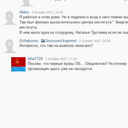
Aleks
·
2 October 2017, 15:19
A
Я работал в этом доме. Но в подвале и вход в него помню бы
Там был филиал вычислительного центра института " Энерго
института.
В нем жила одна из сотрудниц, Наталья Трутнева если не оши
Ochakovez
·
·
Discussed fragment
2 October 2017, 16:56
O
Интересно, что там на вывеске написано?
leha7729
·
2 October 2017, 17:29
Похоже, что первые буквы ОБ... Общежитие? Но почему на
организация здесь уже не находится.