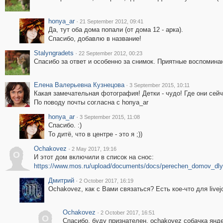
honya_ar
·
21 September 2012, 09:41
Да, тут оба дома попали (от дома 12 - арка).
Спасибо, добавлю в название!
Stalyngradets
·
22 September 2012, 00:23
Спасибо за ответ и особенно за снимок. Приятные воспоминан
Елена Валерьевна Кузнецова
·
3 September 2015, 10:11
Какая замечательная фотография! Детки - чудо! Где они сейч
По поводу почты согласна с honya_ar
honya_ar
·
3 September 2015, 11:08
Спасибо. :)
То дитё, что в центре - это я ;))
Ochakovez
·
2 May 2017, 19:16
O
И этот дом включили в список на снос:
https://www.mos.ru/upload/documents/docs/perechen_domov_dlya
Дмитрий
·
2 October 2017, 16:19
Ochakovez, как с Вами связаться? Есть кое-что для livejo
Ochakovez
·
2 October 2017, 16:51
O
Спасибо, буду признателен. ochakovez собачка янде