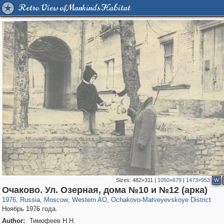
Retro View of Mankind's Habitat
Sizes:
482×311
|
1050×679
|
1473×953
W
319,882
1,407,373
8,286
27,131
29,248
310
1,851
19
Очаково. Ул. Озерная, дома №10 и №12 (арка)
1976
,
Russia
,
Moscow
,
Western AO
,
Ochakovo-Matveyevskoye District
Ноябрь 1976 года.
Author:
Тимофеев Н.Н.