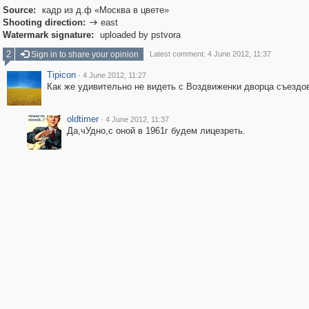
Source:
кадр из д.ф «Москва в цвете»
Shooting direction:
east

Watermark signature:
uploaded by pstvora
2
Sign in to share your opinion
Latest comment: 4 June 2012, 11:37
Tipicon
·
4 June 2012, 11:27
Как же удивительно не видеть с Воздвиженки дворца съездо
oldtimer
·
4 June 2012, 11:37
Да,чУдно,с оной в 1961г будем лицезреть.