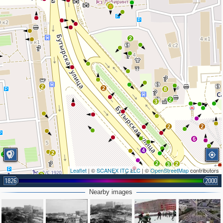
4
2
2
2
8
2
3
2
2
6
4
2
2
2
2
3
Leaflet
| ©
SCANEX ITC LLC
| ©
OpenStreetMap
contributors
2
3
1826
2000
2
4
Nearby images
2
3
7