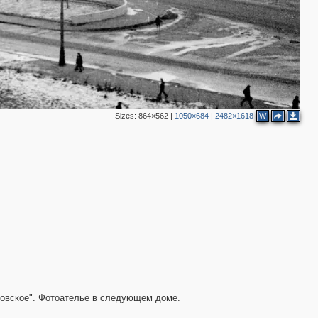
Sizes:
864×562
|
1050×684
|
2482×1618
W
еловское". Фотоателье в следующем доме.