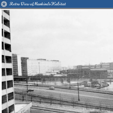
Retro View of Mankind's Habitat