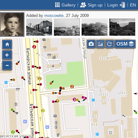
Gallery
Sign up
Login
EN
Added by
moscowite
, 27 July 2009
OSM
2
2
2
2
2
3
2