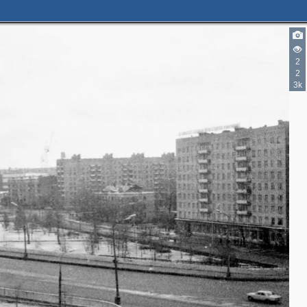
2
2
3k