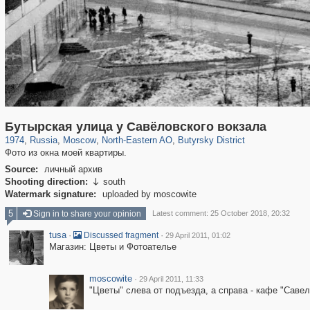
319,864
1,406,761
8,286
24,490
29,243
250
779
8
Бутырская улица у Савёловского вокзала
1974
,
Russia
,
Moscow
,
North-Eastern AO
,
Butyrsky District
Фото из окна моей квартиры.
Source:
личный архив
Shooting direction:
south

Watermark signature:
uploaded by moscowite
5
Sign in to share your opinion
Latest comment: 25 October 2018, 20:32
tusa
·
·
Discussed fragment
29 April 2011, 01:02
Магазин: Цветы и Фотоателье
moscowite
·
29 April 2011, 11:33
"Цветы" слева от подъезда, а справа - кафе "Сав