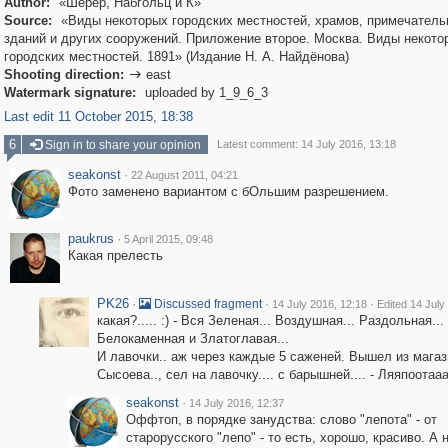
Author:
«Шерер, Набгольц и К»
Source:
«Виды некоторых городских местностей, храмов, примечател
зданий и других сооружений. Приложение второе. Москва. Виды некото
городских местностей. 1891» (Издание Н. А. Найдёнова)
Shooting direction:
east

Watermark signature:
uploaded by 1_9_6_3
Last edit 11 October 2015, 18:38
6
Sign in to share your opinion
Latest comment: 14 July 2016, 13:18
seakonst
·
22 August 2011, 04:21
Фото заменено вариантом с бОльшим разрешением.
paukrus
·
5 April 2015, 09:48
Какая прелесть
PK26
·
·
·
Discussed fragment
14 July 2016, 12:18
Edited 14 July
какая?..... :) - Вся Зеленая... Воздушная... Раздольная...
Белокаменная и Златоглавая...
И лавочки.. аж через каждые 5 саженей. Вышел из магаз
Сысоева.., сел на лавочку.... с барышней.... - Ляяпоотааа
seakonst
·
14 July 2016, 12:37
Оффтоп, в порядке занудства: слово "лепота" - от
старорусского "лепо" - то есть, хорошо, красиво. А 