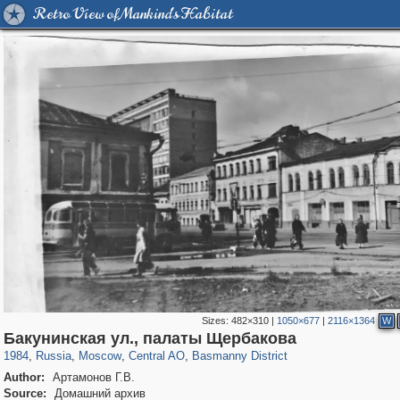
Retro View of Mankind's Habitat
Sizes:
482×310
|
1050×677
|
2116×1364
W
319,968
1,407,712
160,055
8,295
29,262
5,920
13,215
520
Бакунинская ул., палаты Щербакова
1984
,
Russia
,
Moscow
,
Central AO
,
Basmanny District
Author:
Артамонов Г.В.
Source:
Домашний архив