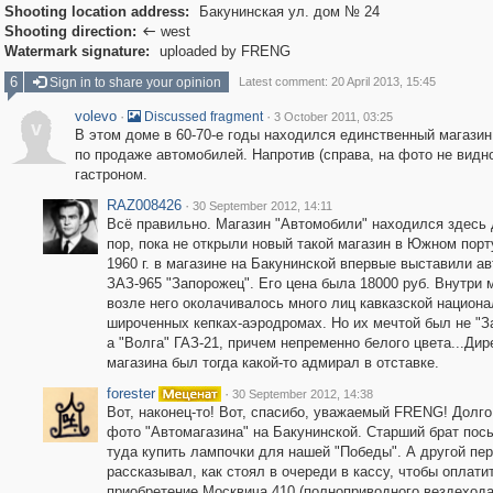
Shooting location address:
Бакунинская ул. дом № 24
Shooting direction:
west

Watermark signature:
uploaded by FRENG
6
Sign in to share your opinion
Latest comment: 20 April 2013, 15:45
volevo
·
·
Discussed fragment
3 October 2011, 03:25
v
В этом доме в 60-70-е годы находился единственный магазин
по продаже автомобилей. Напротив (справа, на фото не видн
гастроном.
RAZ008426
·
30 September 2012, 14:11
Всё правильно. Магазин "Автомобили" находился здесь 
пор, пока не открыли новый такой магазин в Южном порт
1960 г. в магазине на Бакунинской впервые выставили а
ЗАЗ-965 "Запорожец". Его цена была 18000 руб. Внутри 
возле него околачивалось много лиц кавказской национа
широченных кепках-аэродромах. Но их мечтой был не "З
а "Волга" ГАЗ-21, причем непременно белого цвета...Ди
магазина был тогда какой-то адмирал в отставке.
forester
·
30 September 2012, 14:38
Вот, наконец-то! Вот, спасибо, уважаемый FRENG! Долго
фото "Автомагазина" на Бакунинской. Старший брат пос
туда купить лампочки для нашей "Победы". А другой пе
рассказывал, как стоял в очереди в кассу, чтобы оплати
приобретение Москвича 410 (полноприводного вездехода