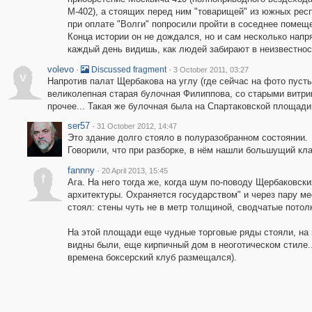
М-402), а стоящих перед ним "товарищей" из южных рес
при оплате "Волги" попросили пройти в соседнее помещ
Конца истории он не дождался, но и сам несколько напря
каждый день видишь, как людей забирают в неизвестнос
volevo
·
·
Discussed fragment
3 October 2011, 03:27
v
Напротив палат Щербакова на углу (где сейчас на фото пуст
великолепная старая булочная Филиппова, со старыми витри
прочее... Такая же булочная была на Спартаковской площади.
ser57
·
31 October 2012, 14:47
Это здание долго стояло в полуразобранном состоянии.
Говорили, что при разборке, в нём нашли большущий кла
fannny
·
20 April 2013, 15:45
f
Ага. На него тогда же, когда шум по-поводу Щербаковск
архитектуры. Охраняется государством" и через пару м
стоял: стены чуть не в метр толщиной, сводчатые потолк
На этой площади еще чудные торговые ряды стояли, на
видны были, еще кирпичный дом в неоготическом стиле...
времена боксерский клуб размещался).