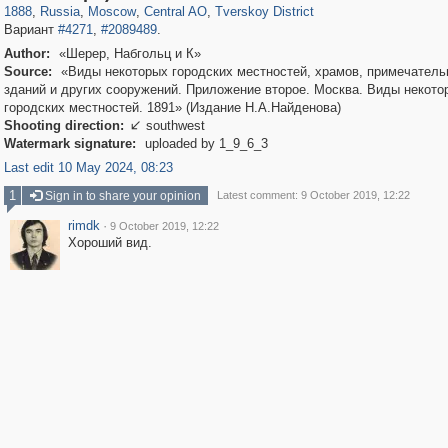
1888
,
Russia
,
Moscow
,
Central AO
,
Tverskoy District
Вариант
#4271
,
#2089489
.
Author:
«Шерер, Набгольц и К»
Source:
«Виды некоторых городских местностей, храмов, примечател
зданий и других сооружений. Приложение второе. Москва. Виды некото
городских местностей. 1891» (Издание Н.А.Найденова)
Shooting direction:
southwest

Watermark signature:
uploaded by 1_9_6_3
Last edit 10 May 2024, 08:23
1
Sign in to share your opinion
Latest comment: 9 October 2019, 12:22
rimdk
·
9 October 2019, 12:22
Хороший вид.