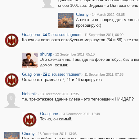
споре 100Евро. Видимо - и Вы тоже очень
Cherny
·
14 March 2012, 08:05
А никто и не спорит, для меня в
провоцирую:)
Guaglione
·
·
Discussed fragment
11 September 2011, 06:09
Конечная остановка автобусных маршрутов (34 и 86) в те год
shurup
·
12 September 2011, 05:10
Это схематично. Там, где на фото автобус, была вы
домом, хозмаг.
Guaglione
·
·
Discussed fragment
11 September 2011, 07:58
Остановка трамваев 7, 11 и 46 маршрутов.
biohimik
·
13 December 2011, 12:35
b
т.е. трехэтажное здание слева - это теперешний НИИДАР?
Guaglione
·
13 December 2011, 12:49
Точно, он самый.
Cherny
·
13 December 2011, 13:03
Что-то не пойму: где рельсы, идущие в прямом направлении,