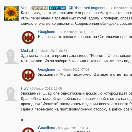
Vesta
·
·
Discussed fragment
13 December 20
Как я вижу, на этом фрагменте хорошо просматривается пово
углы пересечения трамвайных путей вдоль и поперёк, справа 
сейчас очень легко опознать. Современная облицовка совсем
Guaglione
·
13 December 2011, 15:11
Вы правы - стрелка и поворот на Сокольники просма
Michail
·
14 March 2012, 06:51
M
Здание слева в то время называлось "Изолит". Очень секре
материалов. Из-зв забора было видно,как на них лилась вода
Guaglione
·
14 March 2012, 07:05
Уважаемый Michail, возможно, Вы знаете ответ на 
PSV
·
8 August 2013, 12:06
P
Уважаемый Guaglione одноэтажный домик , о котором идет р
Краснобогатырской где сейчас на современной карте с пано
проходная "Изолита" находилась в здании песочного цвета 9
здания переехало на противоположную сторону в район совр
п
Guaglione
·
8 August 2013, 18:34