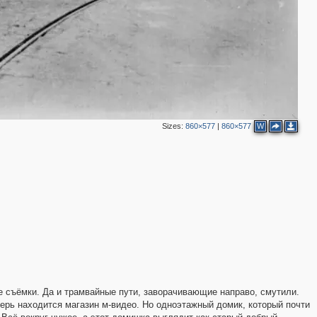
2
2
3
Sizes:
860×577
|
860×577
W
3
3
3
е съёмки. Да и трамвайные пути, заворачивающие направо, смутили.
перь находится магазин м-видео. Но одноэтажный домик, который почти