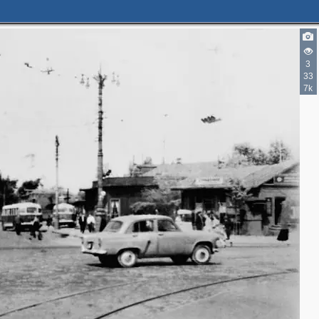
3
33
7k