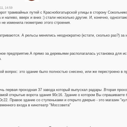
11, 14:59
рот трамвайных путей с Краснобогатырской улицы в сторону Сокольников
и налево, вверх и вниз :) стали несколько другие. И, конечно, одноэтаж
 не изменила геометрию этого строения.
триваются. А рельсы менялись неоднократно (кстати, сколько раз?) за 
тное предприятие.А прямо за деревьями располагалась установка для и
.
мой вопрос: это здание было полностью снесено, или же перестроено в
ечь первая проходная 37 завода который выпускал радары .Вторая прох
рамой открытые ворота здания 90с16. Здание о котором Вы спрашиваете
0с22. Правое здание со ступеньками и открыто дверью - это магазин "ку
еменного входа в кинотеатр "Моссовета"