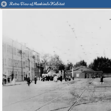
Retro View of Mankind's Habitat