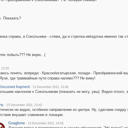
. Показать?
нка справа, а Сокольники - слева, да и стрелка-звёздочка именно так ст
лях побыть??? Не верю...(
 13:33
таюсь понять: впереди - Краснобогатырская, позади - Преображенский ва
Яузе, где трамвайные пути справа налево??? Не вижу!
·
iscussed fragment
13 December 2011, 13:36
большим наклоном к Сокольникам (показать не могу, увы). Видно плохо, э
ny
·
13 December 2011, 13:42
тически не видно, особенно направление из центра. Ну, сделаем скидку 
тствие внушает сомнение в локации.
Guaglione
·
13 December 2011, 14:03
Локация верна и подтверждена в начале обсуждения. "Не видно" не