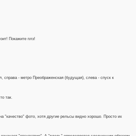
оит! Покажите плз!
л, справа - метро Преображенская (будущая), слева - спуск к
то так.
на "качество" фото, хотя другие рельсы видно хорошо. Просто их
 означает "отсутствие". А "вдоль" определяется следующим образом.