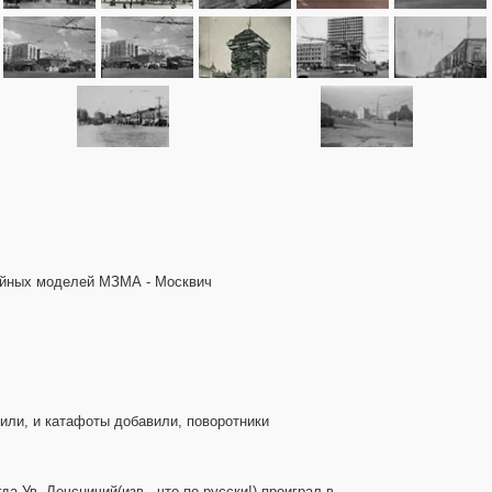
рийных моделей МЗМА - Москвич
нили, и катафоты добавили, поворотники
а Ув. Лечсничий(изв., что по-русски!) проиграл в