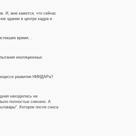
. И, мне кажется, что сейчас
ное здание в центре кадра и
истекшее время...
спытания изоляционных
 процессе развития НИИДАРа?
одная находилась на
 было полностью снесено. А
льтовары". Которое после сноса