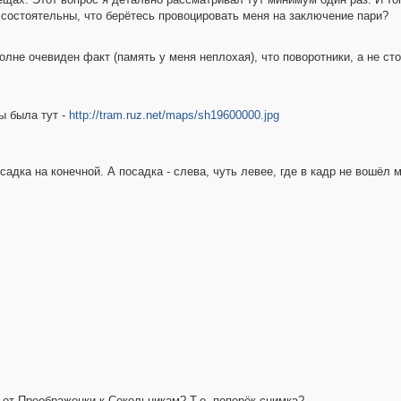
 состоятельны, что берётесь провоцировать меня на заключение пари?
полне очевиден факт (память у меня неплохая), что поворотники, а не ст
ы была тут -
http://tram.ruz.net/maps/sh19600000.jpg
садка на конечной. А посадка - слева, чуть левее, где в кадр не вошёл
 от Преображенки к Сокольникам? Т.е. поперёк снимка?