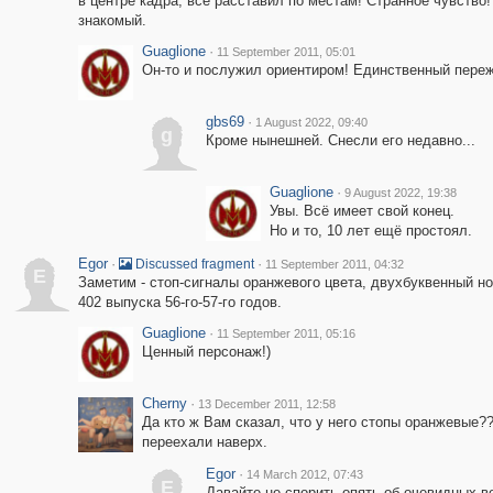
в центре кадра, всё расставил по местам! Странное чувство
знакомый.
Guaglione
·
11 September 2011, 05:01
Он-то и послужил ориентиром! Единственный переж
gbs69
·
1 August 2022, 09:40
g
Кроме нынешней. Снесли его недавно...
Guaglione
·
9 August 2022, 19:38
Увы. Всё имеет свой конец.
Но и то, 10 лет ещё простоял.
Egor
·
·
Discussed fragment
11 September 2011, 04:32
E
Заметим - стоп-сигналы оранжевого цвета, двухбуквенный 
402 выпуска 56-го-57-го годов.
Guaglione
·
11 September 2011, 05:16
Ценный персонаж!)
Cherny
·
13 December 2011, 12:58
Да кто ж Вам сказал, что у него стопы оранжевые?
переехали наверх.
Egor
·
14 March 2012, 07:43
E
Давайте не спорить опять об очевидных ве