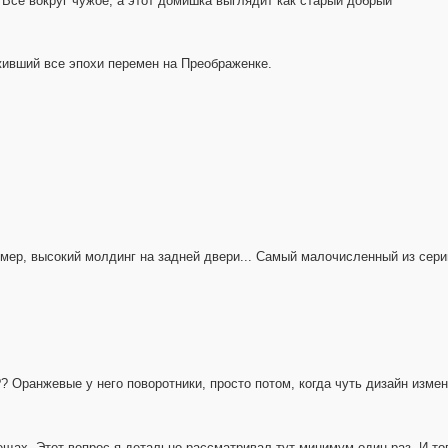
! Всё вокруг чужое, а этот домишка выглядит как старый добрый
ивший все эпохи перемен на Преображенке.
номер, высокий молдинг на задней двери... Самый малочисленный из се
?? Оранжевые у него поворотники, просто потом, когда чуть дизайн изме
щах. Этот вопрос я детально рассматривал тут минимум один раз. И тогд