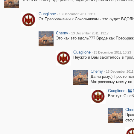
Guaglione
·
13 December 2011, 13:09
От Преображенки к Сокольникам - это будет ВДОЛЬ
Cherny
·
13 December 2011, 13:17
Это как это вдоль??? Вроде как Преображе
Guaglione
·
13 December 2011, 13:23
Неужто и Вам захотелось в трол
Cherny
·
13 December 2011,
Да ни разу:) Просто пы
Матросскому мосту на 
Guaglione
·
D
Вот тут. С не
Cher
Прак
отсу