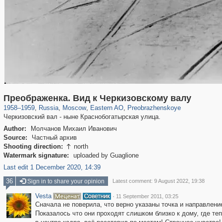
319,861
1,406,849
8,286
20,939
29,243
306
2,400
55
Преображенка. Вид к Черкизовскому валу
1958
–
1959
,
Russia
,
Moscow
,
Eastern AO
,
Preobrazhenskoye
Черкизовский вал - ныне Краснобогатырская улица.
Author:
Молчанов Михаил Иванович
Source:
Частный архив
Shooting direction:
north

Watermark signature:
uploaded by Guaglione
Last edit 1 December 2020, 14:39
36
Sign in to share your opinion
Latest comment: 9 August 2022, 19:38
Vesta
·
11 September 2011, 03:25
Сначала не поверила, что верно указаны точка и направлени
Показалось что они проходят слишком близко к дому, где те