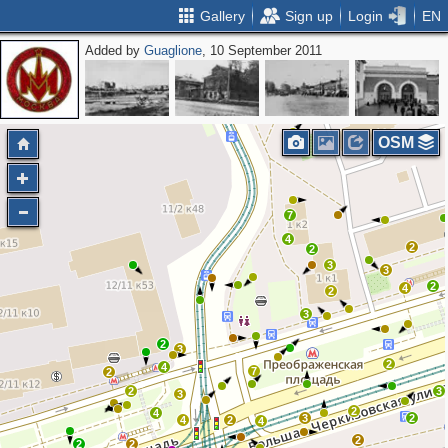
Gallery
Sign up
Login
EN
Added by
Guaglione
, 10 September 2011
OSM
7
4
2
2
3
3
2
4
2
3
2
3
2
4
7
2
2
3
3
2
4
3
2
4
2
4
2
2
2