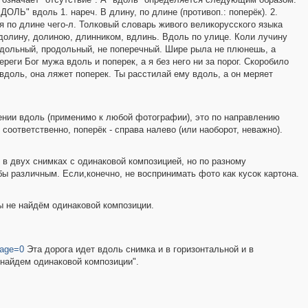
ЛЬ" вдоль 1. нареч. В длину, по длине (противоп.: поперёк). 2.
ия по длине чего-л. Толковый словарь живого великорусского языка
 долину, долиною, длинником, вдлинь. Вдоль по улице. Коли лучину
 Вдольный, продольный, не поперечный. Шире рыла не плюнешь, а
реги Бог мужа вдоль и поперек, а я без него ни за порог. Скоробило
 вдоль, она ляжет поперек. Ты расстилай ему вдоль, а он меряет
нии вдоль (применимо к любой фотографии), это по направлению
 соответственно, поперёк - справа налево (или наоборот, неважно).
в двух снимках с одинаковой композицией, но по разному
ы различным. Если,конечно, не воспринимать фото как кусок картона.
ы не найдём одинаковой композиции.
page=0
Эта дорога идет вдоль снимка и в горизонтальной и в
 найдем одинаковой композиции".