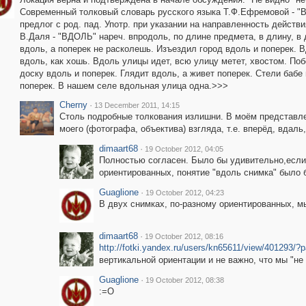
Современный толковый словарь русского языка Т.Ф.Ефремовой - "ВДО
предлог с род. пад. Употр. при указании на направленность действ
В.Даля - "ВДОЛЬ" нареч. впродоль, по длине предмета, в длину, в
вдоль, а поперек не расколешь. Изъездил город вдоль и поперек.
вдоль, как хошь. Вдоль улицы идет, всю улицу метет, хвостом. Побе
доску вдоль и поперек. Глядит вдоль, а живет поперек. Стели бабе
поперек. В нашем селе вдольная улица одна.>>>
Cherny
·
13 December 2011, 14:15
Столь подробные толкования излишни. В моём представле
моего (фотографа, объектива) взгляда, т.е. вперёд, вдаль,
dimaart68
·
19 October 2012, 04:05
Полностью согласен. Было бы удивительно,если 
ориентированных, понятие "вдоль снимка" было б
Guaglione
·
19 October 2012, 04:23
В двух снимках, по-разному ориентированных, м
dimaart68
·
19 October 2012, 08:16
http://fotki.yandex.ru/users/kn65611/view/401293/?
вертикальной ориентации и не важно, что мы "не
Guaglione
·
19 October 2012, 08:38
:=О