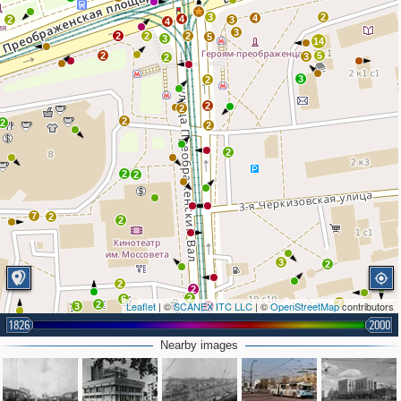
3
2
4
4
2
3
4
3
2
2
2
5
3
14
2
5
3
2
3
2
2
2
2
2
2
2
2
2
7
2
2
3
2
2
2
2
6
2
2
Leaflet
| ©
SCANEX ITC LLC
| ©
OpenStreetMap
contributors
3
2
1826
2000
2
3
Nearby images
3
2
2
2
2
2