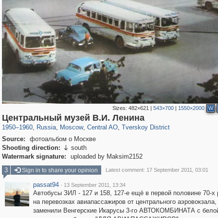
Sizes:
482×621
|
543×700
|
1550×2000
W
319,882
1,407,325
160,021
8,286
29,248
5,916
53,055
2,283
Центральный музей В.И. Ленина
1950
–
1960
,
Russia
,
Moscow
,
Central AO
,
Tverskoy District
Source:
фотоальбом о Москве
Shooting direction:
south

Watermark signature:
uploaded by Maksim2152
3
Sign in to share your opinion
Latest comment: 17 September 2011, 03:01
passat94
·
13 September 2011, 13:34
Автобусы ЗИЛ - 127 и 158, 127-е ещё в первой половине 70-х
на перевозках авиапассажиров от центрального аэровокзала,
заменили Венгерские Икарусы 3-го АВТОКОМБИНАТА с бело