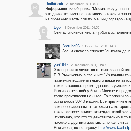
Redkiikadr
·
2 December 2011, 06:51
R
Информация из сборника "Москве-воздушная тре
что движется именно автомобиль такси и она с
на проезжую часть ловить машину гораздо чащ
Egor
·
2 December 2011, 06:53
E
Сейчас огоньков нет, а чурбота останавлив
Bratuha66
·
3 December 2011, 14:38
Ага, и сначала спросит "сыколка дэнех
yuri1947
·
2 December 2011, 11:09
Эта версия отличается от высказанной од
Е.В.Рыжиковым в его книге "Из кабины так
применил водитель первого парка на автом
такси в военное время, да еще в условиях
Рыжиков всю войну был в Москве и продолж
тогда практически не было. Таксопарки за 
оставалось 30-40 машин. Все приличные 
законсервированы, а тот хлам на котором 
такси распростанялся комендантский час 
исключаю, что кто то действительно в то 
похоже с другими целями, а не как сигнал 
Рыжикова, но по адресу
http://www.taxihel