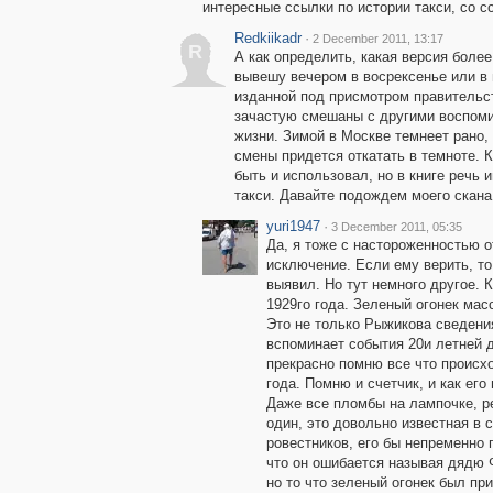
интересные ссылки по истории такси, со сс
Redkiikadr
·
2 December 2011, 13:17
R
А как определить, какая версия боле
вывешу вечером в восрексенье или в 
изданной под присмотром правительс
зачастую смешаны с другими воспоми
жизни. Зимой в Москве темнеет рано,
смены придется откатать в темноте. К
быть и использовал, но в книге речь
такси. Давайте подождем моего скана
yuri1947
·
3 December 2011, 05:35
Да, я тоже с настороженностью 
исключение. Если ему верить, то 
выявил. Но тут немного другое. К
1929го года. Зеленый огонек мас
Это не только Рыжикова сведени
вспоминает события 20и летней д
прекрасно помню все что происхо
года. Помню и счетчик, и как его
Даже все пломбы на лампочке, р
один, это довольно известная в с
ровестников, его бы непременно
что он ошибается называя дядю Ф
но то что зеленый огонек был пр