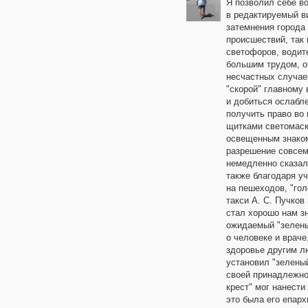
Я позволил себе во
в редактируемый ви
затемнения города
происшествий, так 
светофоров, водит
большим трудом, о
несчастных случае
"скорой" главному 
и добиться ослабл
получить право во
щитками светомаск
освещенным знаком
разрешение совсем
немедленно сказал
также благодаря у
на пешеходов, "го
такси А. С. Пучко
стал хорошо нам з
ожидаемый "зелены
о человеке и враче
здоровье другим лю
установил "зеленый
своей принадлежно
крест" мог нанест
это была его епарх