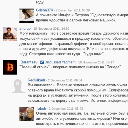
году.
Grisha374
·
2 December 2011, 06:28
А почитайте Ильфа и Петрова "Одноэтажную Америку
прочие удобства в салоне легковых машинок.
shurup
·
18 November 2011, 14:10
Могу напомнить, что в советское время товары двойного на
техусловий и выпускавшиеся в продажу населению, обознача
для магнитофонов - страшный дефицит в своё время; после 
слоя и другими дефектами получали "Б" и шли на катушках в 
под). Середина шла известно куда - "куда надо".
IBarantsev
·
·
Discussed fragment
18 November 2011, 14:17
"Зеленый огонек" - впервые появился именно на "Победе".
Redkiikadr
·
2 December 2011, 06:34
R
Вы ошибаетесь. Впервые зеленым огоньком автомобили 
главного врача Института скорой помощи им. Склифасо
на дорогах в условиях затемнения. После этого количес
выскакивать на дорогу стали реже. Источник информации
Taboh
·
2 December 2011, 06:43
Очень интересная версия. Т.е. зеленый огонёк был
автомобилях в условиях светомаскировки? Или его
посмотреть в источнике как он, в итоге, перекочевал