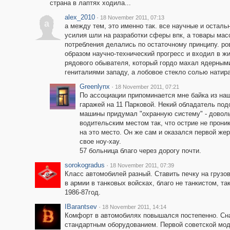
страна в лаптях ходила...
alex_2010
·
18 November 2011, 07:13
a
а между тем, это именно так. все научные и осталь
усилия шли на разработки сферы впк, а товары мас
потребления делались по остаточному принципу. ро
образом научно-технический прогресс и входил в ж
рядового обывателя, который гордо махал ядерным
гениталиями западу, а лобовое стекло солью натир
Greenlynx
·
18 November 2011, 07:21
По ассоциации припоминается мне байка из на
гаражей на 11 Парковой. Некий обладатель под
машины придумал "охранную систему" - доволь
водительским местом так, что острие не проник
на это место. Он же сам и оказался первой же
свое ноу-хау.
57 больница благо через дорогу почти.
sorokogradus
·
18 November 2011, 07:39
Класс автомобилей разный. Ставить печку на грузо
в армии в танковых войсках, благо не танкистом, так
1986-87год.
IBarantsev
·
18 November 2011, 14:14
Комфорт в автомобилях повышался постепенно. Сна
стандартным оборудованием. Первой советской мод