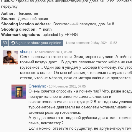
Снимок сделан во дворе уже несуществующего дома № 12 по Госпита
переулку.
Author:
Неизвестен
Source:
Домашний архив
Shooting location address:
Госпитальный переулок, дом № 8
Shooting direction:
north

Watermark signature:
uploaded by FRENG
30
Sign in to share your opinion
Latest comment: 2 May 2024, 11:52
shurup
·
12 September 2011, 05:38
Сел я впервые в такое такси. Зима, мороз на улице. А тебе н
горячий воздух дует... В других легковых такого кайфа не бы
грузовиков... Один раз я увидел у шофёра (по-моему, полутор
мешочек с солью. Он мне объяснил, что солью натирают лоб
стекло, чтоб не мёрзло, пока от мотора кабина не прогреется.
Greenlynx
·
18 November 2011, 07:05
Очень хочется спросить - а почему так? Что, разве воз
принудительное отопление салона сложная и
высокотехнологичная конструкция? В те годы мы успеш
турбовинтовые двигатели на самолеты устанавливали и 
атомный реактор готовились.
А тут два шланга от водяной рубашки двигателя, термос
печка, вентилятор?
Если можно, ответьте по существу, не аргументируя тем,