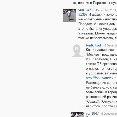
что, версия о Парижских пут
yuri1947
·
3 December 2011,
#1397
И шашки и зеленый
насколько мне известно
Победах. А насчет дам 
это не было их униформ
узнавали. Может мода и
только пересказываю, т
Redkiikadr
·
4 Decemb
R
Как и планировал -
"Москве - воздушн
В.С.Караулов, С.У.
текста Т.Черкасов
огонька. Точного го
в условиях затемн
http://fotki.yandex.
Размещение зеленог
не было видно с са
годы войны в город
развлечений разби
"Сашка", "Отпуск 
набитого "золотой 
yuri1947
·
5 December 