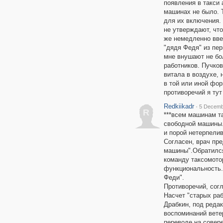
появления в такси 
машинах не было. 
для их включения. 
не утверждают, что
же немедленно ввел
"дядя Федя" из пер
мне внушают не бо
работников. Пучков
витала в воздухе, 
в той или иной фор
противоречий я тут
Redkiikadr
·
5 Decemb
R
***всем машинам т
свободной машины.
и порой нетерпелив
Согласен, врач пр
машины".Обратился
команду таксомото
функциональность.
Феди".
Противоречий, согл
Насчет "старых раб
Драбкин, под редак
воспоминаний вете
переводе на совере