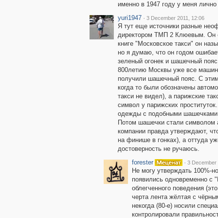
именно в 1947 году у меня лично
yuri1947
·
3 December 2011, 12:06
Я тут еще источники разные нео
директором ТМП 2 Клюевым. Он с
книге "Московское такси" он назы
но я думаю, что он годом ошибае
зеленый огонек и шашечный пояс 
800летию Москвы уже все машин
получили шашечный пояс. С этим
когда то были обозначены автомо
такси не видел), а парижские та
символ у парижских проституток.
одежды с подобными шашечками.
Потом шашечки стали символом ам
компании правда утверждают, чт
на финише в гонках), а оттуда уж
достоверность не ручаюсь.
forester
·
3 December 
Не могу утверждать 100%-но
появились одновременно с "
облегченного поведения (это
черта лента жёлтая с чёрн
некогда (80-е) носили спец
контролировали правильност