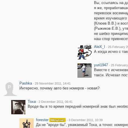
Вы, ссылаясь на д
я же, проработавш
перевозок восемна
время изучающего 
(Клюев В.В.) и во
(Рыжиков Е.В.), ут
не шибко принципи
наш спор привнесет
AleX_I
·
25 February 2
А когда исчез с та
yuri1947
·
25 February
Вместе с исчезнов
такси. Исчезал пос
Pashka
·
29 November 2011, 14:41
P
Интересно, почему авто без номеров - новая?
Toxa
·
2 December 2011, 06:41
Вроде бы в то время передний номерной знак был необя
forester
·
3 December 2011, 10:39
Да не "вроде бы", уважаемый Тоха, а точно: номерн