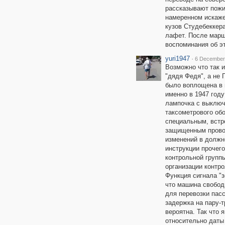
рассказывают пожи
намеренном искаже
кузов Студебеккер
лафет. После марша
воспоминания об э
yuri1947
·
6 December 
Возможно что так и
"дядя Федя", а не 
было воплощена в 
именно в 1947 году
лампочка с выключ
таксометрового об
специальным, встр
защищенным прово
изменений в должн
инструкции прочего
контрольной группы
организации контрол
Функция сигнала "з
что машина свобод
для перевозки пас
задержка на пару-
вероятна. Так что 
относительно даты 