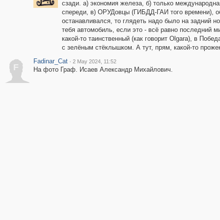
сзади. а) экономия железа, б) только международна
спереди, в) ОРУДовцы (ГИБДД-ГАИ того времени), о
останавливался, то глядеть надо было на задний но
тебя автомобиль, если это - всё равно последний миг
какой-то таинственный (как говорит Olgara), в Побе
с зелёным стёклышком. А тут, прям, какой-то проже
Fadinar_Cat
·
2 May 2024, 11:52
F
На фото Граф. Исаев Александр Михайлович.