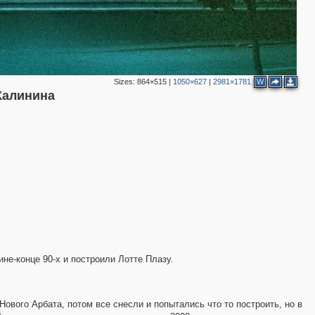
2
Sizes:
864×515
|
1050×627
|
2981×1781
W
Калинина
2
не-конце 90-х и построили Лотте Плазу.
ового Арбата, потом все снесли и попытались что то построить, но в