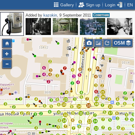
Gallery
Sign up
Login
EN
Added by
kazokin
, 9 September 2011
2
2
2
2
OSM
2
2
6
7
6
6
2
9
3
4
4
5
3
2
3
4
2
4
2
3
2
6
4
21
4
2
5
26
7
2
7
18
4
3
4
4
8
23
3
5
6
3
18
6
10
8
7
2
10
6
5
14
6
15
2
6
4
5
2
2
2
9
17
11
8
6
2
3
5
11
4
7
3
3
7
6
5
8
8
14
24
12
9
8
7
9
3
7
6
3
7
12
9
4
3
5