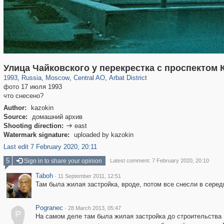
319,780
1,406,255
159,978
8,286
29,243
5,916
13,485
356
Улица Чайковского у перекрестка с проспектом 
1993
,
Russia
,
Moscow
,
Central AO
,
Arbat District
фото 17 июля 1993
что снесено?
Author:
kazokin
Source:
домашний архив
Shooting direction:
east

Watermark signature:
uploaded by kazokin
Last edit 7 February 2020, 20:11
5
Sign in to share your opinion
Latest comment: 7 February 2020, 20:10
Taboh
·
11 September 2011, 12:51
Там была жилая застройка, вроде, потом все снесли в середи
Pogranec
·
28 March 2013, 05:47
P
На самом деле там была жилая застройка до строительства Н