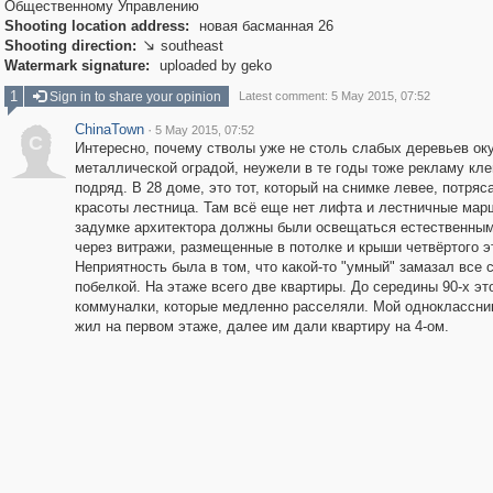
Общественному Управлению
Shooting location address:
новая басманная 26
Shooting direction:
southeast

Watermark signature:
uploaded by geko
1
Sign in to share your opinion
Latest comment: 5 May 2015, 07:52
ChinaTown
·
5 May 2015, 07:52
C
Интересно, почему стволы уже не столь слабых деревьев ок
металлической оградой, неужели в те годы тоже рекламу кле
подряд. В 28 доме, это тот, который на снимке левее, потря
красоты лестница. Там всё еще нет лифта и лестничные мар
задумке архитектора должны были освещаться естественным
через витражи, размещенные в потолке и крыши четвёртого э
Неприятность была в том, что какой-то "умный" замазал все 
побелкой. На этаже всего две квартиры. До середины 90-х эт
коммуналки, которые медленно расселяли. Мой одноклассни
жил на первом этаже, далее им дали квартиру на 4-ом.