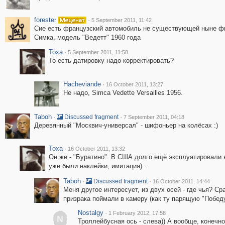
forester
·
5 September 2011, 11:42
Сие есть французский автомобиль не существующей ныне 
Симка, модель "Ведетт" 1960 года
Toxa
·
5 September 2011, 11:58
То есть датировку надо корректировать?
Hacheviande
·
16 October 2011, 13:27
Не надо, Simca Vedette Versailles 1956.
Taboh
·
·
Discussed fragment
7 September 2011, 04:18
Деревянный "Москвич-универсал" - шифоньер на колёсах :)
Toxa
·
16 October 2011, 13:32
Он же - "Буратино". В США долго ещё эксплуатировали в
уже были наклейки, имитация)...
Taboh
·
·
Discussed fragment
16 October 2011, 14:44
Меня другое интересует, из двух осей - где чья? Ср
призрака поймали в камеру (как ту парящую "Победу
Nostalgy
·
1 February 2012, 17:58
N
Троллейбусная ось - слева)) А вообще, конечно