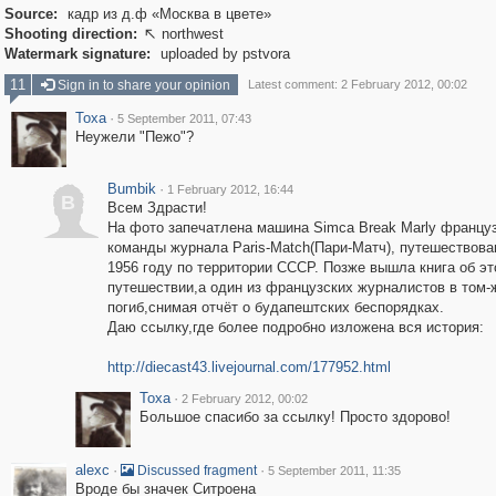
Source:
кадр из д.ф «Москва в цвете»
Shooting direction:
northwest

Watermark signature:
uploaded by pstvora
11
Sign in to share your opinion
Latest comment: 2 February 2012, 00:02
Toxa
·
5 September 2011, 07:43
Неужели "Пежо"?
Bumbik
·
1 February 2012, 16:44
B
Всем Здрасти!
На фото запечатлена машина Simca Break Marly францу
команды журнала Paris-Match(Пари-Матч), путешествова
1956 году по территории СССР. Позже вышла книга об э
путешествии,а один из французских журналистов в том-
погиб,снимая отчёт о будапештских беспорядках.
Даю ссылку,где более подробно изложена вся история:
http://diecast43.livejournal.com/177952.html
Toxa
·
2 February 2012, 00:02
Большое спасибо за ссылку! Просто здорово!
alexc
·
·
Discussed fragment
5 September 2011, 11:35
Вроде бы значек Ситроена