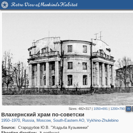
Retro View of Mankind's Habitat
Sizes:
482×317
|
1050×691
|
1200×790
W
319,780
1,406,294
8,286
11,379
29,243
197
1,035
26
Влахернский храм по-советски
1950
–
1970
,
Russia
,
Moscow
,
South-Eastern AO
,
Vykhino-Zhulebino
Source:
Стародубов Ю.В. "Усадьба Кузьминки"
Shooting direction:
northeast