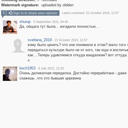

Watermark signature:
uploaded by oldden
3
Sign in to share your opinion
Latest comment: 21 October 2019, 12:57
shurup
·
5 September 2011, 04:40
Да, общага тут была... изгадили полностью...
svetlana_2019
·
21 October 2019, 12:57
s
кому было ценить? что они понимали в этом? мало того 
передаться культуре было не от кого, так еще и воспит
как....Теперь удивляемся откуда вандализм? вот оттуда.
х
boch1953
·
6 July 2012, 12:33
Очень деликатная переделка. Достойно переработано - даже 
скажешь ,что это бывшая церквина.