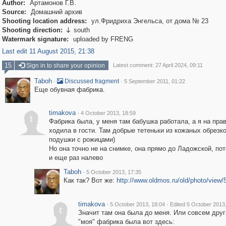
Author:
Артамонов Г.В.
Source:
Домашний архив
Shooting location address:
ул.Фридриха Энгельса, от дома № 23
Shooting direction:
south

Watermark signature:
uploaded by FRENG
Last edit 11 August 2015, 21:38
15
Sign in to share your opinion
Latest comment: 27 April 2024, 09:11
Taboh
·
·
Discussed fragment
5 September 2011, 01:22
Еще обувная фабрика.
timakova
·
4 October 2013, 18:59
t
Фабрика была, у меня там бабушка работала, а я на пра
ходила в гости. Там добрые тетеньки из кожаных обрезк
подушки с рожицами)
Но она точно не на снимке, она прямо до Ладожской, по
и еще раз налево
Taboh
·
5 October 2013, 17:35
Как так? Вот же:
http://www.oldmos.ru/old/photo/view/
timakova
·
·
5 October 2013, 18:04
Edited 5 October 2013
t
Значит там она была до меня. Или совсем друг
"моя" фабрика была вот здесь: