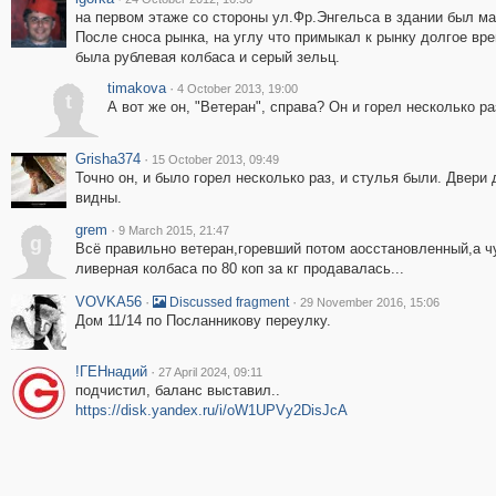
на первом этаже со стороны ул.Фр.Энгельса в здании был ма
После сноса рынка, на углу что примыкал к рынку долгое вр
была рублевая колбаса и серый зельц.
timakova
·
4 October 2013, 19:00
t
А вот же он, "Ветеран", справа? Он и горел несколько р
Grisha374
·
15 October 2013, 09:49
Точно он, и было горел несколько раз, и стулья были. Двери 
видны.
grem
·
9 March 2015, 21:47
g
Всё правильно ветеран,горевший потом аосстановленный,а ч
ливерная колбаса по 80 коп за кг продавалась...
VOVKA56
·
·
Discussed fragment
29 November 2016, 15:06
Дом 11/14 по Посланникову переулку.
!ГЕНнадий
·
27 April 2024, 09:11
подчистил, баланс выставил..
https://disk.yandex.ru/i/oW1UPVy2DisJcA