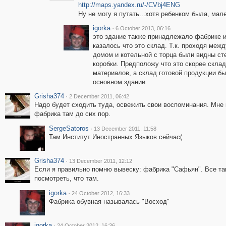
http://maps.yandex.ru/-/CVbj4ENG
Ну не могу я путать...хотя ребенком была, мал
igorka
·
6 October 2013, 06:16
это здание также принадлежало фабрике 
казалось что это склад. Т.к. проходя меж
домом и котельной с торца были видны ст
коробки. Предположу что это скорее склад
материалов, а склад готовой продукции бы
основном здании.
Grisha374
·
2 December 2011, 06:42
Надо будет сходить туда, освежить свои воспоминания. Мне
фабрика там до сих пор.
SergeSatoros
·
13 December 2011, 11:58
Там Институт Иностранных Языков сейчас(
Grisha374
·
13 December 2011, 12:12
Если я правильно помню вывеску: фабрика "Сафьян". Все так
посмотреть, что там.
igorka
·
24 October 2012, 16:33
Фабрика обувная называлась "Восход"
igorka
·
24 October 2012, 16:36