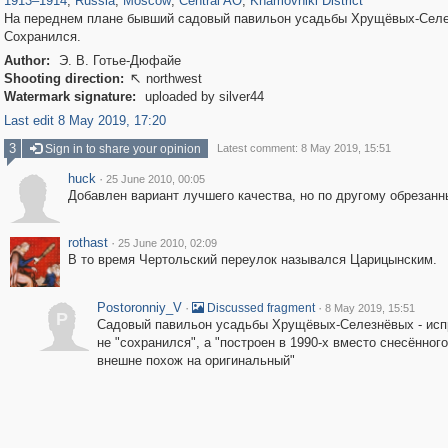
1913
–
1914
,
Russia
,
Moscow
,
Central AO
,
Khamovniki District
На переднем плане бывший садовый павильон усадьбы Хрущёвых-Селе
Сохранился.
Author:
Э. В. Готье-Дюфайе
Shooting direction:
northwest

Watermark signature:
uploaded by silver44
Last edit 8 May 2019, 17:20
3
Sign in to share your opinion
Latest comment: 8 May 2019, 15:51
huck
·
25 June 2010, 00:05
Добавлен вариант лучшего качества, но по другому обрезанн
rothast
·
25 June 2010, 02:09
В то время Чертольский переулок назывался Царицынским.
Postoronniy_V
·
·
Discussed fragment
8 May 2019, 15:51
P
Садовый павильон усадьбы Хрущёвых-Селезнёвых - испр
не "сохранился", а "построен в 1990-х вместо снесённого
внешне похож на оригинальный"