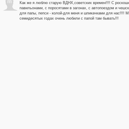
m
Как же я люблю старую ВДНХ,советских времен!!!! С роско
павильонами, с поросятами в загонах, с автопоездом и чешс
для папы, пепси - колой-для меня и шпикачками для нас!!!! М
семидесятых годах очень любили с папой там бывать!!!