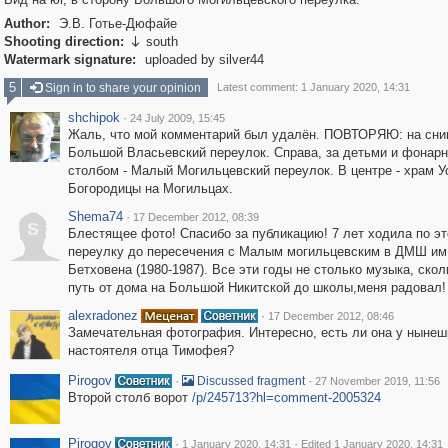
Author:
Э.В. Готье-Дюфайе
Shooting direction:
south

Watermark signature:
uploaded by silver44
5
Sign in to share your opinion
Latest comment: 1 January 2020, 14:31
shchipok
·
24 July 2009, 15:45
Жаль, что мой комментарий был удалён. ПОВТОРЯЮ: на сни
Большой Власьевский переулок. Справа, за детьми и фонар
столбом - Малый Могильцевский переулок. В центре - храм У
Богородицы на Могильцах.
Shema74
·
17 December 2012, 08:39
S
Блестящее фото! Спасибо за публикацию! 7 лет ходила по э
переулку до пересечения с Малым могильцевским в ДМШ им
Бетховена (1980-1987). Все эти годы не столько музыка, скол
путь от дома на Большой Никитской до школы,меня радовал! 
alexradonez
·
17 December 2012, 08:46
Замечательная фотография. Интересно, есть ли она у нынеш
настоятеля отца Тимофея?
Pirogov
·
·
Discussed fragment
27 November 2019, 11:56
Второй столб ворот
/p/245713?hl=comment-2005324
Pirogov
·
·
1 January 2020, 14:31
Edited 1 January 2020, 14:31