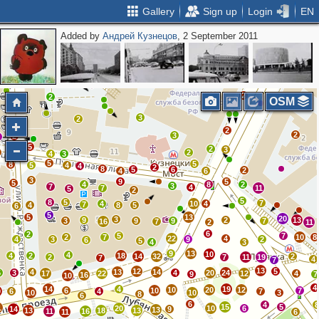
Gallery
Sign up
Login
EN
Added by
Андрей Кузнецов
, 2 September 2011
3
2
4
2
3
2
3
3
4
8
2
2
4
7
3
2
2
2
OSM
3
2
2
2
3
2
4
5
8
2
3
2
4
3
5
5
8
5
4
4
2
8
5
6
2
4
6
3
9
5
5
4
8
2
3
7
4
7
11
5
2
5
8
5
7
4
10
4
7
4
8
5
6
5
5
13
20
3
9
2
13
3
9
9
7
16
7
2
11
6
2
5
7
2
7
10
8
22
4
4
3
9
2
6
5
4
3
9
13
10
4
4
2
18
14
32
2
2
7
11
19
7
4
7
13
12
5
4
13
14
5
3
4
20
24
17
22
12
4
9
7
16
10
4
14
4
19
10
20
12
6
10
7
0
6
4
7
10
10
3
8
6
6
4
15
5
1
20
10
6
14
9
13
13
18
13
11
16
11
6