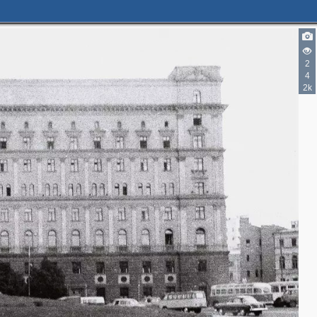
2
4
2k
2
2
2
7
7
3
4
2
7
1
1
9