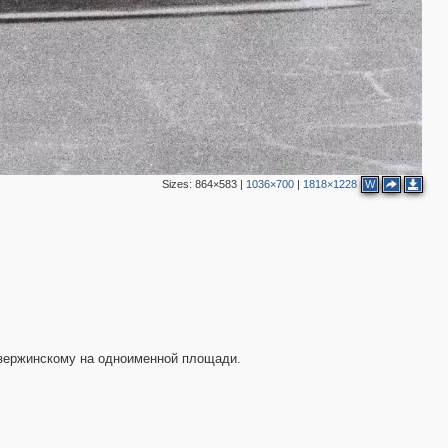
6
9
9
2
2
7
2
2
5
Sizes:
864×583
|
1036×700
|
1818×1228
W
2
2
6
5
3
10
6
2
14
6
2
Дзержинскому на одноименной площади.
2