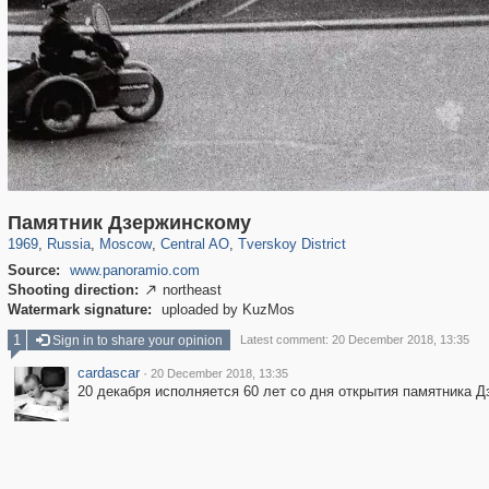
319,746
1,406,056
159,951
8,286
29,243
5,916
53,024
2,283
Памятник Дзержинскому
1969
,
Russia
,
Moscow
,
Central AO
,
Tverskoy District
Source:
www.panoramio.com
Shooting direction:
northeast

Watermark signature:
uploaded by KuzMos
1
Sign in to share your opinion
Latest comment: 20 December 2018, 13:35
cardascar
·
20 December 2018, 13:35
20 декабря исполняется 60 лет со дня открытия памятника 