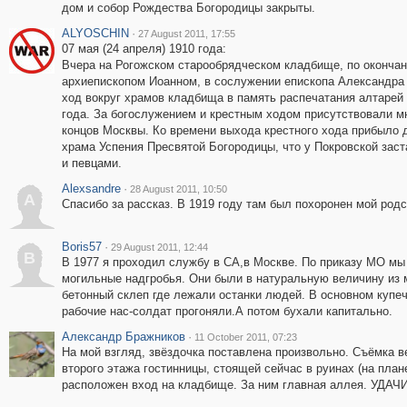
дом и собор Рождества Богородицы закрыты.
ALYOSCHIN
·
27 August 2011, 17:55
07 мая (24 апреля) 1910 года:
Вчера на Рогожском старообрядческом кладбище, по окончан
архиепископом Иоанном, в сослужении епископа Александра 
ход вокруг храмов кладбища в память распечатания алтарей
года. За богослужением и крестным ходом присутствовали м
концов Москвы. Ко времени выхода крестного хода прибыло д
храма Успения Пресвятой Богородицы, что у Покровской зас
и певцами.
Alexsandre
·
28 August 2011, 10:50
A
Спасибо за рассказ. В 1919 году там был похоронен мой род
Boris57
·
29 August 2011, 12:44
B
В 1977 я проходил службу в СА,в Москве. По приказу МО м
могильные надгробья. Они были в натуральную величину из 
бетонный склеп где лежали останки людей. В основном купе
рабочие нас-солдат прогоняли.А потом бухали капитально.
Александр Бражников
·
11 October 2011, 07:23
На мой взгляд, звёздочка поставлена произвольно. Съёмка ве
второго этажа гостинницы, стоящей сейчас в руинах (на плане
расположен вход на кладбище. За ним главная аллея. УДАЧИ