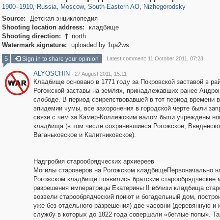
1900
–
1910
,
Russia
,
Moscow
,
South-Eastern AO
,
Nizhegorodsky
Source:
Детская энциклопедия
Shooting location address:
кладбище
Shooting direction:
north

Watermark signature:
uploaded by 1qa2ws
5
Sign in to share your opinion
Latest comment: 11 October 2011, 07:23
ALYOSCHIN
·
27 August 2011, 15:11
Кладбище основано в 1771 году за Покровской заставой в ра
Рогожской заставы на землях, принадлежавших ранее Андро
слободе. В период свирепствовавшей в тот период времени 
эпидемии чумы, все захоронения в городской черте были зап
связи с чем за Камер-Коллежским валом были учреждены н
кладбища (в том числе сохранившиеся Рогожское, Введенско
Ваганьковское и Калитниковское).
Надгробия старообрядческих архиереев
Могилы староверов на Рогожском кладбищеПервоначально н
Рогожском кладбище появились братские старообрядческие 
разрешения императрицы Екатерины II вблизи кладбища ста
возвели старообрядческий приют и богадельный дом, построи
уже без отдельного разрешения) две часовни (деревянную и 
службу в которых до 1822 года совершали «беглые попы». Т