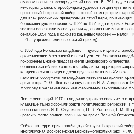
образом возник старообрядческий посёлок. В 1791 году с п
некоторых уловок старообрядцам удалось воздвигнуть на к
просторный Покровский собор, который стал центром староо
для всех российских приверженцев строй веры, признающих
белокриницкую иерархию. С 1822 по 1854 года в храмах Рого
заставы совершали богослужения «дозволенные беглые попы
сентябре 1854 года в одной из каменных часовен — малой Н
— был учрежден единоверческий приход).
С 1853 года Рогожское кладбище — духовный центр старооб
архиепископии Московской и всея Руси. На Рогожском клад
похоронены многие представители московского купечества,
селившегося вблизи храмов в слободах на территории соврем
кладбища была найдена древнерусская летопись XV века — 
памятники сооружены на кладбище известными архитекторам
архитектора Ф. О. Шехтеля и скульптора Н. А. Андреева в 1
Морозову и железная сень над фамильным захоронением Мо
После революций 1917 г. кладбище утратило свой чисто старо
кладбище тайно хоронили жертв политических репрессий, в т
военачальников Я. В. Смушкевича, П. В. Рычагова, Г. М. Ште
братских могил воинов, погибших во время Великой Отечеств
Сейчас на территории кладбища действуют Покровский собор
многоярусная Воскресенская церковь-колокольня (арх. Ф. Ф.