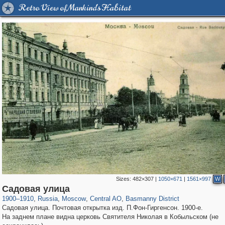
Retro View of Mankind's Habitat
Sizes:
482×307
|
1050×671
|
1561×997
W
319,878
1,407,206
160,021
8,286
29,248
5,916
13,204
520
Садовая улица
1900
–
1910
,
Russia
,
Moscow
,
Central AO
,
Basmanny District
Садовая улица. Почтовая открытка изд. П.Фон-Гиргенсон. 1900-е.
На заднем плане видна церковь Святителя Николая в Кобыльском (не