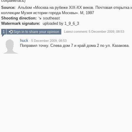
сохранилась)
Source:
Альбом «Москва на рубеже XIX-XX веков. Почтовая открытка 
коллекции Музея истории города Москвы». М, 1997
Shooting direction:
southeast

Watermark signature:
uploaded by 1_9_6_3
1
Sign in to share your opinion
Latest comment: 5 December 2009, 08:53
huck
·
5 December 2009, 08:53
Поправил точку. Слева дом 7 и край дома 2 по ул. Казакова.