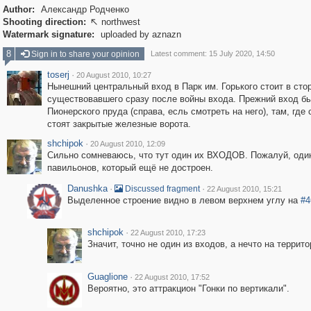
Author:
Александр Родченко
Shooting direction:
northwest

Watermark signature:
uploaded by aznazn
8
Sign in to share your opinion
Latest comment: 15 July 2020, 14:50
toserj
·
20 August 2010, 10:27
Нынешний центральный вход в Парк им. Горького стоит в сто
существовавшего сразу после войны входа. Прежний вход б
Пионерского пруда (справа, есль смотреть на него), там, где 
стоят закрытые железные ворота.
shchipok
·
20 August 2010, 12:09
Сильно сомневаюсь, что тут один их ВХОДОВ. Пожалуй, оди
павильонов, который ещё не достроен.
Danushka
·
·
Discussed fragment
22 August 2010, 15:21
Выделенное строение видно в левом верхнем углу на
#4
shchipok
·
22 August 2010, 17:23
Значит, точно не один из входов, а нечто на террито
Guaglione
·
22 August 2010, 17:52
Вероятно, это аттракцион "Гонки по вертикали".