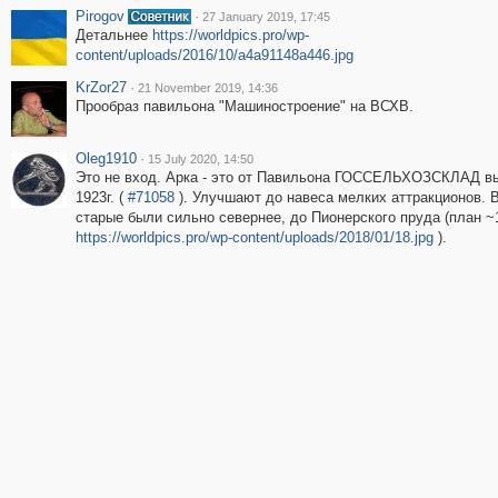
Pirogov
·
27 January 2019, 17:45
Детальнее
https://worldpics.pro/wp-
content/uploads/2016/10/a4a91148a446.jpg
KrZor27
·
21 November 2019, 14:36
Прообраз павильона "Машиностроение" на ВСХВ.
Oleg1910
·
15 July 2020, 14:50
Это не вход. Арка - это от Павильона ГОССЕЛЬХОЗСКЛАД в
1923г. (
#71058
). Улучшают до навеса мелких аттракционов. 
старые были сильно севернее, до Пионерского пруда (план ~1
https://worldpics.pro/wp-content/uploads/2018/01/18.jpg
).