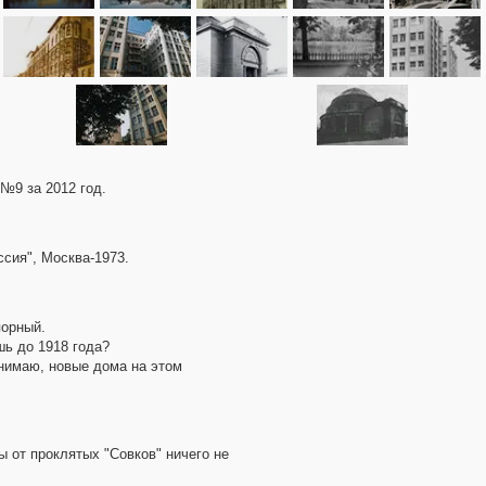
№9 за 2012 год.
сия", Москва-1973.
порный.
шь до 1918 года?
онимаю, новые дома на этом
 от проклятых "Совков" ничего не