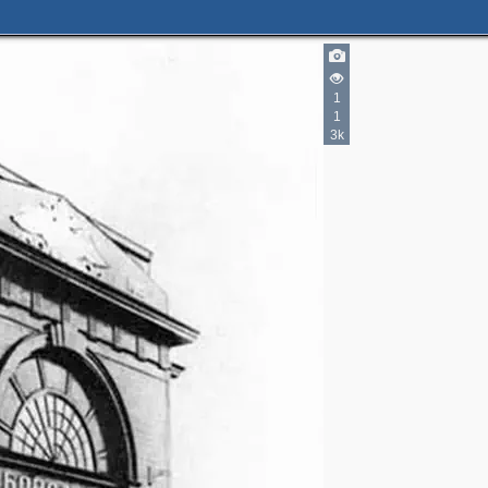
1
1
3k