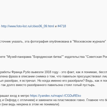
-
http://www.foto-list.ru/cities06_09.html
и
#4718
точник указать, эта фотография опубликована в "Московском журнале" 
ете "Музей-панорама "Бородинская битва"" издательства "Советская Рос
 работы Франца Рубо вывезли 1918 году - это факт, как я понимаю, бесс
плена фраза в описании снимка о том, что павильон просуществовал ли
л разобран, я встречал. Но когда именно его разобрали? Ведь, как я п
то так долго вместо разобранного павильона стоял голый пустырь.
крашал вход в метро
https://yandex.ru/maps/-/CGDuREko
и Окфорд с отличием) и заменили на пластиковое говно. Главное что бы
 (они ведь нихрена в этом не понимали).