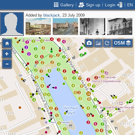
Gallery
Sign up
Login
EN
Added by
blackjack
, 23 July 2009
2
2
2
4
3
4
2
4
2
OSM
2
3
2
2
2
2
4
2
5
2
3
2
2
4
2
3
2
4
3
2
2
5
2
6
2
2
3
7
6
3
9
4
4
8
3
5
3
11
5
4
4
9
3
4
2
2
2
2
4
3
6
2
5
4
2
5
6
2
2
3
4
3
2