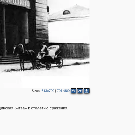
3
4
2
9
Sizes:
613×700
|
701×800
W
инская битва» к столетию сражения.