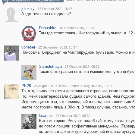
jelezniy
·
16 October 2010, 16:16
j
А где точно он находился?
Danushka
·
16 October 2010, 16:29
Там где стоит точка - Чистопрудный бульвар, д. 12 
vorleser
·
12 September 2013, 15:37
Панорама "Бородино" на Чистопрудном бульваре. Можно и ис
Samoletnaya
·
18 October 2019, 08:21
Такая фотография есть и в имеющемся у меня букл
PK26
·
·
25 August 2019, 15:49
Edited 25 August 2019, 15:57
То, что, ввиду ветхости деревянного строения, само полотно
Но, меня заинтересовала судьба самого здания. Чем подкре
Информацию о том, что пришедший в негодность павильон бы
месте построили лишь в 30-х гг. В таком случае, странно, ч
ksamuk
·
18 October 2019, 08:32
Витраж хорош. Рисунок подобный этому когда-то у
но потом пришли эффективные менеджеры (Гарвард 
осталось в архитектуре и дорожной инфраструктуре