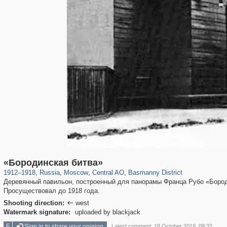
319,864
1,406,819
160,012
8,286
29,243
5,916
13,204
520
«Бородинская битва»
1912
–
1918
,
Russia
,
Moscow
,
Central AO
,
Basmanny District
Деревянный павильон, построенный для панорамы Франца Рубо «Бород
Просуществовал до 1918 года.
Shooting direction:
west

Watermark signature:
uploaded by blackjack
6
Sign in to share your opinion
Latest comment: 18 October 2019, 08:32