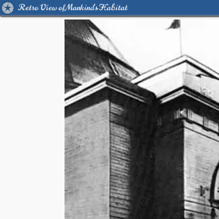
Retro View of Mankind's Habitat