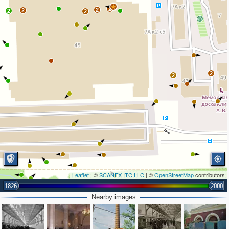
2
2
2
2
2
2
2
Leaflet
| ©
SCANEX ITC LLC
| ©
OpenStreetMap
contributors
1826
2000
Nearby images