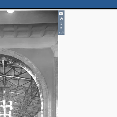
1
6
23k