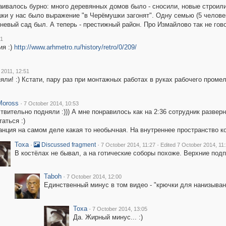
ивалось бурно: много деревянных домов было - сносили, новые строили
и у нас было выражение "в Черёмушки загонят". Одну семью (5 человек н
евый сад был. А теперь - престижный район. Про Измайлово так не гово
31
ия :)
http://www.arhmetro.ru/history/retro/0/209/
 2011, 12:51
яли! :) Кстати, пару раз при монтажных работах в руках рабочего промел
Moross
·
7 October 2014, 10:53
твительно подняли :))) А мне понравилось как на 2:36 сотрудник развер
таться :)
анция на самом деле какая то необычная. На внутреннее пространство ко
Toxa
·
·
·
Discussed fragment
7 October 2014, 11:27
Edited 7 October 2014, 11
В костёлах не бывал, а на готические соборы похоже. Верхние по
Taboh
·
7 October 2014, 12:00
Единственный минус в том видео - "крючки для нанизывани
Toxa
·
7 October 2014, 13:05
Да. Жирный минус... :)