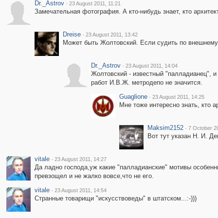
Dr._Astrov
·
23 August 2011, 11:21
Замечательная фотография. А кто-нибудь знает, кто архите
Dreise
·
23 August 2011, 13:42
Может быть Жолтовский. Если судить по внешнему 
Dr._Astrov
·
23 August 2011, 14:04
Жолтовский - известный "палладианец", и
работ И.В.Ж. метродепо не значится.
Guaglione
·
23 August 2011, 14:25
Мне тоже интересно знать, кто а
Maksim2152
·
7 October 2
Вот тут указан Н. И. Д
vitale
·
23 August 2011, 14:27
Да ладно господа,уж какие "палладианские" мотивы особе
превзощел и не жалко вовсе,что не его.
vitale
·
23 August 2011, 14:54
Странные товарищи "искусствоведы" в штатском...:-)))