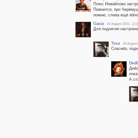
Плюс Измайлово застра
Помнится, про Черёмушк
помню, слева ещё яблон
Gasia
·
24 August 2011, 12:
Для поднятия настроен
Toxa
·
24 August
Спасибо, подн
Ded
Дейс
пока
А ст