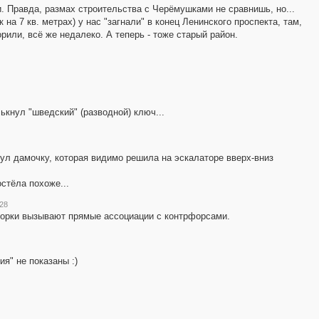
. Правда, размах строительства с Черёмушками не сравнишь, но...
а 7 кв. метрах) у нас "загнали" в конец Ленинского проспекта, там,
рили, всё же недалеко. А теперь - тоже старый район.
ькнул "шведский" (разводной) ключ...
нул дамочку, которая видимо решила на эскалаторе вверх-вниз
стёла похоже...
:28
дпорки вызывают прямые ассоциации с контрфорсами.
я" не показаны :)