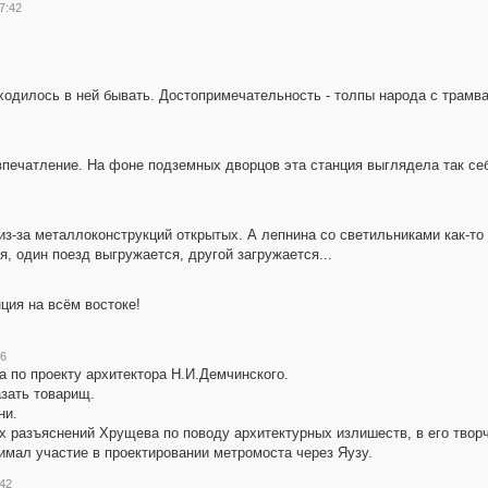
7:42
иходилось в ней бывать. Достопримечательность - толпы народа с трамва
 впечатление. На фоне подземных дворцов эта станция выглядела так себ
.. из-за металлоконструкций открытых. А лепнина со светильниками как-т
я, один поезд выгружается, другой загружается...
ция на всём востоке!
26
а по проекту архитектора Н.И.Демчинского.
зать товарищ.
ни.
 разъяснений Хрущева по поводу архитектурных излишеств, в его творч
имал участие в проектировании метромоста через Яузу.
:42