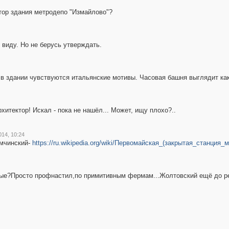
ктор здания метродепо "Измайлово"?
виду. Но не берусь утверждать.
 в здании чувствуются итальянские мотивы. Часовая башня выглядит как 
рхитектор! Искал - пока не нашёл... Может, ищу плохо?..
014, 10:24
емчинский-
https://ru.wikipedia.org/wiki/Первомайская_(закрытая_станция_м
нные?Просто профнастил,по примитивным фермам...Жолтовский ещё до 