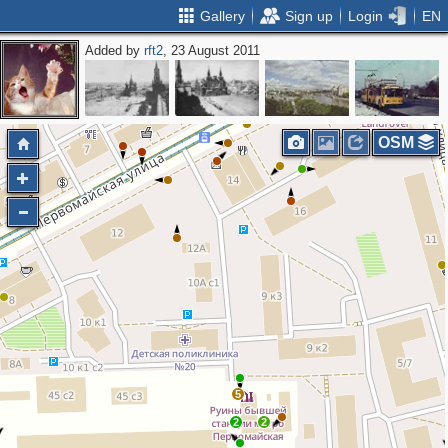
Gallery
Sign up
Login
EN
Added by
rft2
, 23 August 2011
2
OSM
5
2
2