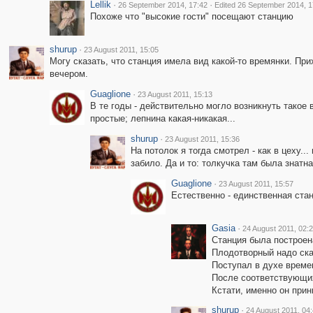
Lellik
·
·
26 September 2014, 17:42
Edited 26 September 2014, 1
Похоже что "высокие гости" посещают станцию
shurup
·
23 August 2011, 15:05
Могу сказать, что станция имела вид какой-то времянки. Пр
вечером.
Guaglione
·
23 August 2011, 15:13
В те годы - действительно могло возникнуть такое
простые; лепнина какая-никакая...
shurup
·
23 August 2011, 15:36
На потолок я тогда смотрел - как в цеху.
забило. Да и то: толкучка там была знатна
Guaglione
·
23 August 2011, 15:57
Естественно - единственная стан
Gasia
·
24 August 2011, 02:
Станция была построен
Плодотворный надо ска
Поступал в духе време
После соответствующих
Кстати, именно он прин
shurup
·
24 August 2011, 04