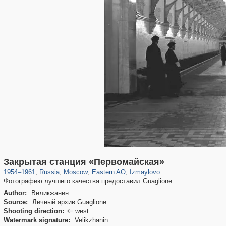
319,864
1,406,840
8,286
20,939
29,243
306
3,432
65
Закрытая станция «Первомайская»
1954
–
1961
,
Russia
,
Moscow
,
Eastern AO
,
Izmaylovo
Фотографию лучшего качества предоставил Guaglione.
Author:
Великжанин
Source:
Личный архив Guaglione
Shooting direction:
west

Watermark signature:
Velikzhanin