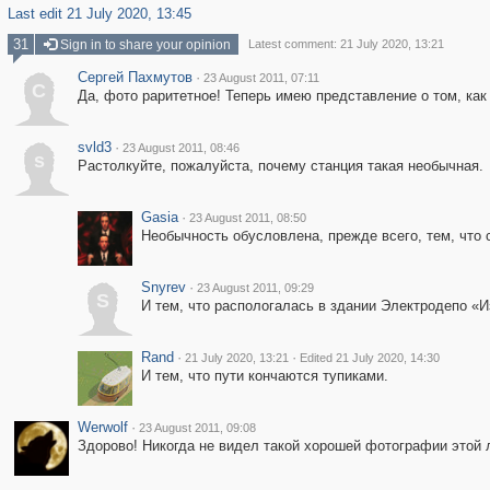
Last edit 21 July 2020, 13:45
31
Sign in to share your opinion
Latest comment: 21 July 2020, 13:21
Сергей Пахмутов
·
23 August 2011, 07:11
С
Да, фото раритетное! Теперь имею представление о том, как
svld3
·
23 August 2011, 08:46
s
Растолкуйте, пожалуйста, почему станция такая необычная.
Gasia
·
23 August 2011, 08:50
Необычность обусловлена, прежде всего, тем, что 
Snyrev
·
23 August 2011, 09:29
S
И тем, что распологалась в здании Электродепо «И
Rand
·
·
21 July 2020, 13:21
Edited 21 July 2020, 14:30
И тем, что пути кончаются тупиками.
Werwolf
·
23 August 2011, 09:08
Здорово! Никогда не видел такой хорошей фотографии этой 