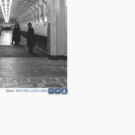
2
Sizes:
464×700
|
1233×1862
W
2