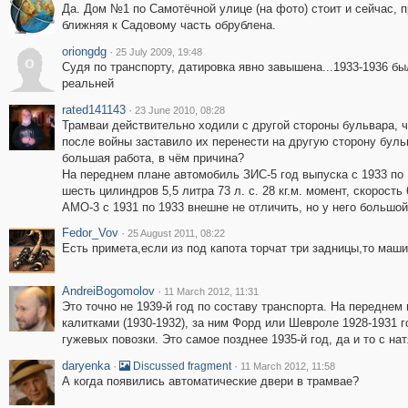
Да. Дом №1 по Самотёчной улице (на фото) стоит и сейчас, п
ближняя к Садовому часть обрублена.
oriongdg
·
25 July 2009, 19:48
o
Судя по транспорту, датировка явно завышена...1933-1936 б
реальней
rated141143
·
23 June 2010, 08:28
Трамваи действительно ходили с другой стороны бульвара, ч
после войны заставило их перенести на другую сторону буль
большая работа, в чём причина?
На переднем плане автомобиль ЗИС-5 год выпуска с 1933 по
шесть цилиндров 5,5 литра 73 л. с. 28 кг.м. момент, скорость 
АМО-3 с 1931 по 1933 внешне не отличить, но у него большой
Fedor_Vov
·
25 August 2011, 08:22
Есть примета,если из под капота торчат три задницы,то маш
AndreiBogomolov
·
11 March 2012, 11:31
Это точно не 1939-й год по составу транспорта. На передне
калитками (1930-1932), за ним Форд или Шевроле 1928-1931 г
гужевых повозки. Это самое позднее 1935-й год, да и то с на
daryenka
·
·
Discussed fragment
11 March 2012, 11:58
А когда появились автоматические двери в трамвае?