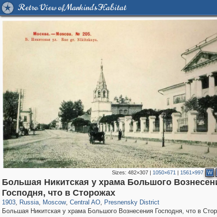
Retro View of Mankind's Habitat
Sizes:
482×307
|
1050×671
|
1561×997
W
Большая Никитская у храма Большого Вознесен
319,779
1,406,144
159,978
8,286
29,243
5,916
13,344
396
Господня, что в Сторожах
1903
,
Russia
,
Moscow
,
Central AO
,
Presnensky District
Большая Никитская у храма Большого Вознесения Господня, что в Сто