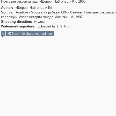
Почтовая открытка изд. «Шерер, Набгольц и К». 1903
Author:
«Шерер, Набгольц и К»
Source:
Альбом «Москва на рубеже XIX-XX веков. Почтовая открытка 
коллекции Музея истории города Москвы». М, 1997
Shooting direction:
west

Watermark signature:
uploaded by 1_9_6_3
0
Sign in to share your opinion