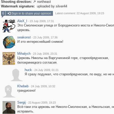
Shooting direction:
northeast

Watermark signature:
uploaded by silver44
6
Sign in to share your opinion
Latest comment: 22 August 2009, 19:23
AleX_I
·
23 July 2009, 17:31
Это Смоленская улица от Бородинского моста и Николо-Смо
церковь.
seakonst
·
23 July 2009, 17:36
И это интереснейший снимок!
Mihalych
·
23 July 2009, 23:31
Церковь Николы на Варгунихиной горе, старообрядческая,
белокриницкого согласия.
huck
·
24 July 2009, 01:21
Я сразу подумал, что старообрядческая, по виду, но не 
Khebeb
·
24 July 2009, 10:32
K
грандиозно!
Sergij
·
22 August 2009, 19:23
Всё-таки эта церковь не Николо-Смоленская, а Никольская, 
исправить.