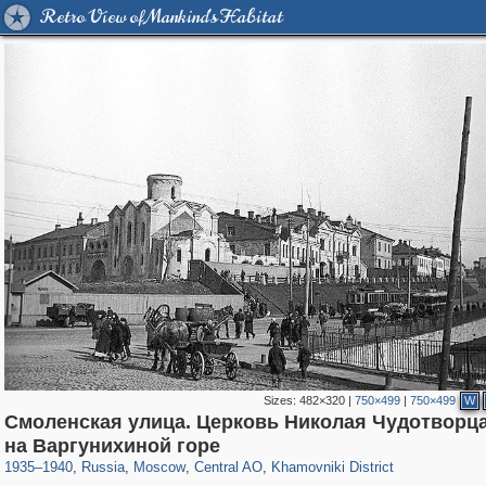
Retro View of Mankind's Habitat
Sizes:
482×320
|
750×499
|
750×499
W
Смоленская улица. Церковь Николая Чудотворца
319,779
1,406,144
159,978
8,286
29,243
5,916
19,394
722
на Варгунихиной горе
1935
–
1940
,
Russia
,
Moscow
,
Central AO
,
Khamovniki District