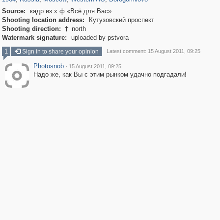
Source:
кадр из х.ф «Всё для Вас»
Shooting location address:
Кутузовский проспект
Shooting direction:
north

Watermark signature:
uploaded by pstvora
1
Sign in to share your opinion
Latest comment: 15 August 2011, 09:25
Photosnob
·
15 August 2011, 09:25
Надо же, как Вы с этим рынком удачно подгадали!