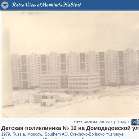
Retro View of Mankind's Habitat
Sizes:
482×344
|
981×700
|
1116×796
W
319,716
1,405,755
8,286
21,636
29,243
390
364
2
Детская поликлиника № 12 на Домодедовской у
1979
,
Russia
,
Moscow
,
Southern AO
,
Orekhovo-Borisovo Yuzhnoye