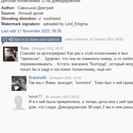
Детская поликлиника 12 на Домодедовской
Author:
Савоськин Дмитрий
Source:
Личный архив
Shooting direction:
southwest

Watermark signature:
uploaded by Lord_Enigma
Last edit 17 November 2023, 09:35
3
Sign in to share your opinion
Latest comment: 28 January 2013, 06:52
Toxa
·
15 August 2011, 06:22
Спасибо за фотографию! Как раз к этой поликлинике я был
"приписан"... Здорово, что она не поменяла номер, а то любят
переименовывать... Кстати, магазина "Белград", который неп
попал бы в кадр и заслонил поликлинику, ещё нет.
Bratuha66
·
18 August 2011, 13:26
Так мы с Вами, выходит, "коллеги". Тоже был к ней прик
lenok77
·
28 January 2013, 06:52
l
И я к ней была прикреплена, а теперь доча моя к ней пр
дом, что сзади, Домодедовская 38 корп.2 мы в нем раньш