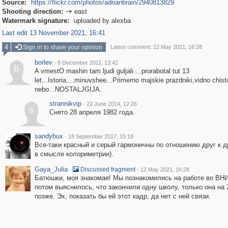
Source:
https://flickr.com/photos/adrianbrain/2940813829
Shooting direction:
east

Watermark signature:
uploaded by alexba
Last edit 13 November 2021, 16:41
4
Sign in to share your opinion
Latest comment: 12 May 2021, 16:28
borlev
·
8 December 2011, 13:42
b
A vmestO mashin tam ljudi guljali....prorabotal tut 13
let...Istoria....minuvshee...Primerno majskie prazdniki,vidno chi
nebo...NOSTALJGIJA.
strannikvip
·
22 June 2014, 12:26
s
Снято 28 апреля 1982 года.
sandybux
·
18 September 2017, 15:18
Все-таки красный и серый гармоничны по отношению друг к др
в смысле колориметрии).
Gaya_Julia
·
·
Discussed fragment
12 May 2021, 16:28
Батюшки, моя знакомая! Мы познакомились на работе во ВН
потом выяснилось, что закончили одну школу, только она на 
позже. Эх, показать бы ей этот кадр, да нет с ней связи.