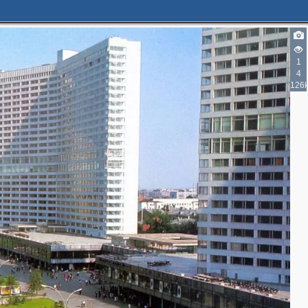
1
4
126