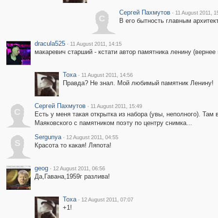
Сергей Пахмутов
·
11 August 2011, 1
С
В его бытность главным архитек
dracula525
·
11 August 2011, 14:15
макаревич старший - кстати автор памятника ленину (вернее
Toxa
·
11 August 2011, 14:56
Правда? Не знал. Мой любимый памятник Ленину!
Сергей Пахмутов
·
11 August 2011, 15:49
С
Есть у меня такая открытка из набора (увы, неполного). Та
Маяковского с памятником поэту по центру снимка...
Sergunya
·
12 August 2011, 04:55
S
Красота то какая! Ляпота!
geog
·
12 August 2011, 06:56
Да,Гавана,1959г разлива!
Toxa
·
12 August 2011, 07:07
+1!