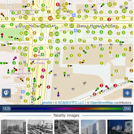
2
3
6
27
4
21
4
2
5
26
10
7
7
18
3
4
4
9
6
6
8
23
6
3
3
5
6
18
6
6
10
8
7
10
9
6
6
8
5
14
6
15
3
6
4
5
7
9
17
11
8
6
2
4
5
6
3
5
11
4
7
3
3
7
4
6
5
11
4
8
4
8
14
6
24
12
9
8
7
9
5
3
7
6
7
3
12
3
9
4
3
5
6
8
7
6
3
3
6
4
5
18
8
3
2
20
4
4
5
5
4
3
3
2
4
3
3
3
3
3
2
2
6
3
2
2
2
3
2
2
2
3
3
6
6
2
2
2
2
4
2
Leaflet
| ©
SCANEX ITC LLC
3
| ©
OpenStreetMap
contributors
1826
2000
3
3
Nearby images
3
2
3