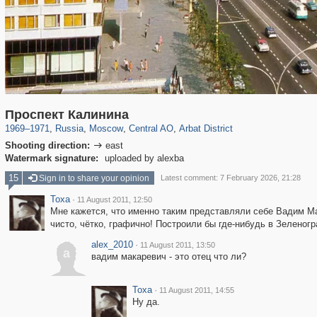
319,882
1,407,366
160,021
8,286
29,248
5,916
13,485
356
Проспект Калинина
1969
–
1971
,
Russia
,
Moscow
,
Central AO
,
Arbat District
Shooting direction:
east

Watermark signature:
uploaded by alexba
15
Sign in to share your opinion
Latest comment: 7 February 2026, 21:28
Toxa
·
11 August 2011, 12:50
Мне кажется, что именно таким представляли себе Вадим Ма
чисто, чётко, графично! Построили бы где-нибудь в Зеленог
alex_2010
·
11 August 2011, 13:50
a
вадим макаревич - это отец что ли?
Toxa
·
11 August 2011, 14:55
Ну да.