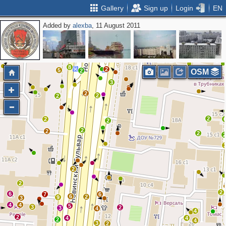
Gallery
Sign up
Login
EN
Added by
alexba
, 11 August 2011
2
2
3
3
5
2
3
4
2
2
4
3
5
6
2
5
9
5
7
k
8
2
5
2
OSM
3
2
2
2
2
2
2
2
2
2
2
2
2
6
7
6
6
2
9
3
4
4
5
3
2
3
4
4
2
4
4
2
4
3
2