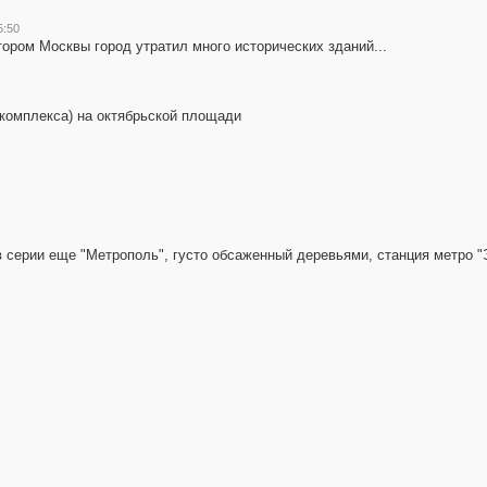
5:50
тором Москвы город утратил много исторических зданий...
 комплекса) на октябрьской площади
м в серии еще "Метрополь", густо обсаженный деревьями, станция метро 