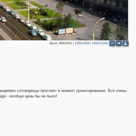
4
2
2
3
3
Sizes:
864×541
|
1050×658
|
1600×1002
W
каревич сотоварищи проспект в момент проектирования. Всё очень
раде - вообще цены бы не было!