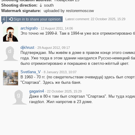
Shooting direction:
south

Watermark signature:
uploaded by restorermoscow
4
Sign in to share your opinion
Latest comment: 22 October 2025, 15:29
archigrafo
·
12 August 2011, 14:06
Это точно не 1999-й. Там в 1994-м уже все отремонтировано 
djkhrust
·
29 August 2012, 09:17
d
Подтверждаю. Мы живём в доме в правом конце этого снимка
года. Уже тогда в этом здании находился Русско-немецкий ба
было отремонтировано и покрашено в светло-жёлтый цвет.
Svetlana_V
·
8 January 2013, 10:07
В 1960 - 70 гг. (по свидетельствам очевидца) здесь был спор
"Спартака". Здесь же была баня.
gagarin4
·
22 October 2025, 15:29
g
Даже в 80-х там был спортзал "Спартака". Мы туда ходи
гандбол. Жил напротив в 23 доме.