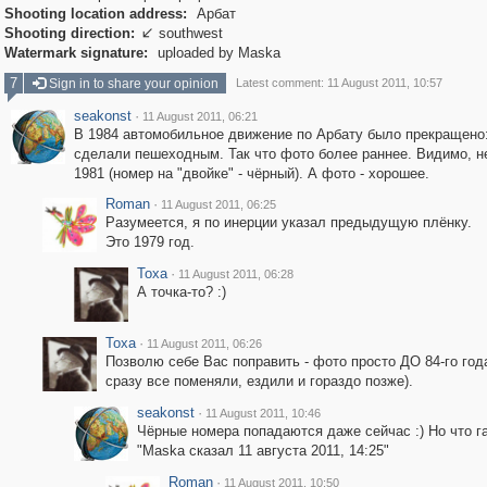
Shooting location address:
Арбат
Shooting direction:
southwest

Watermark signature:
uploaded by Maska
7
Sign in to share your opinion
Latest comment: 11 August 2011, 10:57
seakonst
·
11 August 2011, 06:21
В 1984 автомобильное движение по Арбату было прекращено:
сделали пешеходным. Так что фото более раннее. Видимо, н
1981 (номер на "двойке" - чёрный). А фото - хорошее.
Roman
·
11 August 2011, 06:25
Разумеется, я по инерции указал предыдущую плёнку.
Это 1979 год.
Toxa
·
11 August 2011, 06:28
А точка-то? :)
Toxa
·
11 August 2011, 06:26
Позволю себе Вас поправить - фото просто ДО 84-го года
сразу все поменяли, ездили и гораздо позже).
seakonst
·
11 August 2011, 10:46
Чёрные номера попадаются даже сейчас :) Но что га
"Maska сказал 11 августа 2011, 14:25"
Roman
·
11 August 2011, 10:50