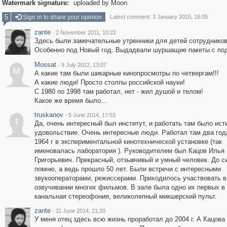
Watermark signature:
uploaded by Moon
5
Sign in to share your opinion
Latest comment: 3 January 2015, 16:05
zante
·
2 November 2011, 10:22
Здесь были замечательные утренники для детей сотрудников
Особенно под Новый год. Выдадвали шуршащие пакеты с по
Mossat
·
9 July 2012, 13:07
M
А какие там были шикарные кинопросмотры по четвергам!!!
А какие люди! Просто столпы российской науки!
С 1980 по 1998 там работал, нет - жил душой и телом!
Какое же время было...
truskanov
·
5 June 2014, 17:53
t
Да, очень интересный был институт, и работать там было ист
удовольствие. Очень интересные люди. Работал там два года
1964 г в экспериментальной кинотехнической установке (так
именовалась лаборатория ). Руководителем был Кацов Илья
Григорьевич. Прекрасный, отзывчивый и умный человек. До си
помню, а ведь прошло 50 лет. Были встречи с интересными
звукооператорами, режиссерами. Приходилось участвовать в
озвучивании многих фильмов. В зале была одно их первых в
канальная стереофония, великолепный микшерский пульт.
zante
·
11 June 2014, 21:20
У меня отец здесь всю жизнь проработал до 2004 г. А Кацова