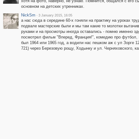
хотя на фото, наверно, не узнаю. Помнится, общался с его с
основном на детских утренниках.
NickSm
·
3 January 2015, 16:05
а нас сюда в середине 60-х гоняли на практику на уроках тру
подвале мастерские были и мы там какие то молотки вытачи
руками и на просмотры иногда оставались - помню именно зд
посмотрел фильм "Вперед, Франция!", комедию про футбол, 
был 1964 или 1965 год, а водили нас пешком аж с ул Зорге 1
721) через Березовую рощу, Ходынку и ул. Черняховского, к