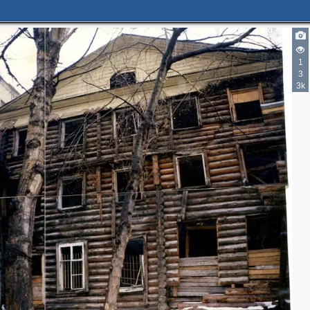
1
3
3k
2
3
7