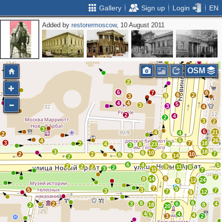
Gallery
Sign up
Login
EN
Added by
restorermoscow
, 10 August 2011
2
2
OSM
2
6
7
6
6
2
9
3
4
4
5
3
3
4
2
4
2
3
2
3
6
4
21
4
2
5
26
4
3
2
7
18
4
3
8
23
3
3
18
6
10
7
2
2
10
6
5
14
6
2
6
4
5
2
2
2
9
11
8
2
3
11
7
7
8
8
14
24
12
9
7
9
5
3
7
3
7
12
9
6
8
2
3
6
4
18
8
2
20
4
4
5
4
3
2