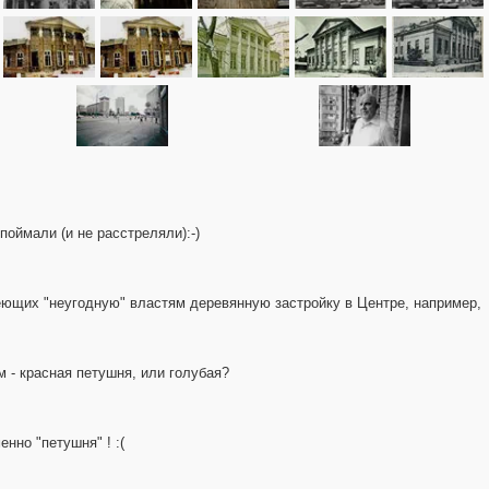
поймали (и не расстреляли):-)
меющих "неугодную" властям деревянную застройку в Центре, например,
м - красная петушня, или голубая?
нно "петушня" ! :(