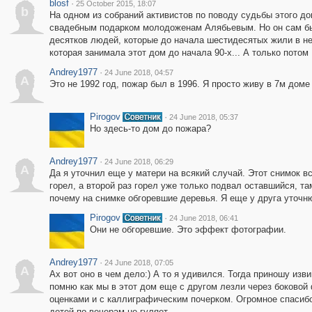
blosf
·
25 October 2015, 18:07
b
На одном из собраний активистов по поводу судьбы этого до
свадебным подарком молодоженам Алябьевым. Но он сам быва
десятков людей, которые до начала шестидесятых жили в нем
которая занимала этот дом до начала 90-х... А только потом 
Andrey1977
·
24 June 2018, 04:57
A
Это не 1992 год, пожар был в 1996. Я просто живу в 7м доме
Pirogov
·
24 June 2018, 05:37
Но здесь-то дом до пожара?
Andrey1977
·
24 June 2018, 06:29
A
Да я уточнил еще у матери на всякий случай. Этот снимок в
горел, а второй раз горел уже только подвал оставшийся, т
почему на снимке обгоревшие деревья. Я еще у друга уточн
Pirogov
·
24 June 2018, 06:41
Они не обгоревшие. Это эффект фотографии.
Andrey1977
·
24 June 2018, 07:05
A
Ах вот оно в чем дело:) А то я удивился. Тогда приношу изв
помню как мы в этот дом еще с другом лезли через боково
оценками и с каллиграфическим почерком. Огромное спасибо 
детей по вечерам не гуляет.