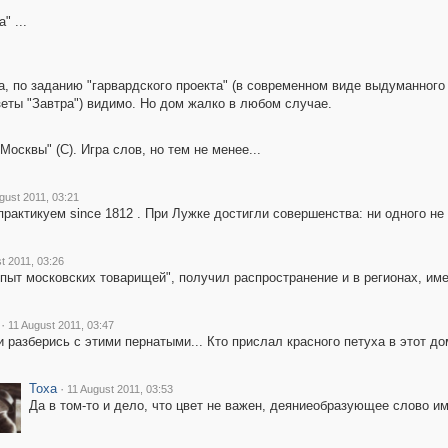
" ...
а, по заданию "гарвардского проекта" (в современном виде выдуманного
зеты "Завтра") видимо. Но дом жалко в любом случае.
Москвы" (С). Игра слов, но тем не менее...
gust 2011, 03:21
актикуем since 1812 . При Лужке достигли совершенства: ни одного не 
t 2011, 03:26
опыт московских товарищей", получил распространение и в регионах, и
·
11 August 2011, 03:47
и разберись с этими пернатыми... Кто прислал красного петуха в этот до
Toxa
·
11 August 2011, 03:53
Да в том-то и дело, что цвет не важен, деяниеобразующее слово име