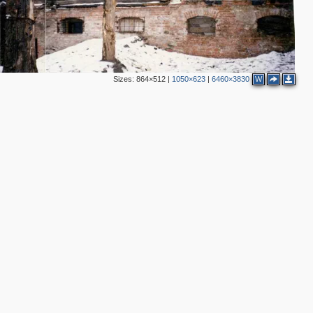
2
2
Sizes:
864×512
|
1050×623
|
6460×3830
W
2