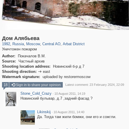
319,882
1,407,361
160,021
8,286
29,248
5,916
13,485
356
Дом Алябьева
1992
,
Russia
,
Moscow
,
Central AO
,
Arbat District
Уничтожен пожаром
Author:
Покачалов В.М.
Source:
Частный архив
Shooting location address:
Новинский б-р д 7
Shooting direction:
east

Watermark signature:
uploaded by restorermoscow
18
Sign in to share your opinion
Latest comment: 23 February 2024, 22:09
Stone_Cold_Crazy
·
10 August 2011, 14:19
Новинский бульвар, д.7 ,задний фасад ?
Likinskij
·
10 August 2011, 14:40
Да. Тогда там жили бомжи, они его и сожгли.