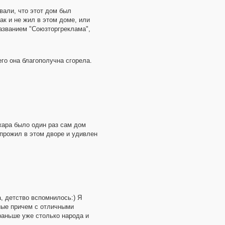
вали, что этот дом был
к и не жил в этом доме, или
названием "Союзторгреклама",
его она благополучна сгорела.
жара было один раз сам дом
 прожил в этом дворе и удивлен
а, детство вспомнилось:) Я
ные причем с отличными
раньше уже столько народа и