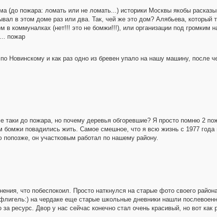
ма (до пожара: ломать или не ломать...) историки Москвы якобы расказы
л в этом доме раз или два. Так, чей же это дом? Алябьева, который та
 в коммуналках (нет!!! это не бомжи!!!), или организации под громким 
... пожар
 по Новинскому и как раз одно из бревен упало на нашу машину, после ч
се таки до пожара, но почему деревья обгоревшие? Я просто помню 2 по
ам бомжи повадились жить. Самое смешное, что я всю жизнь с 1977 года
ю попозже, он участковым работал по нашему району.
инения, что побеспокоил. Просто наткнулся на старые фото своего район
й флигель:) на чердаке еще старые школьные дневники нашли послевоен
за ресурс. Двор у нас сейчас конечно стал очень красивый, но вот как 