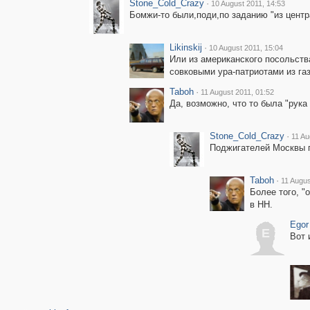
Stone_Cold_Crazy
·
10 August 2011, 14:53
Бомжи-то были,поди,по заданию "из центра
Likinskij
·
10 August 2011, 15:04
Или из американского посольств
совковыми ура-патриотами из га
Taboh
·
11 August 2011, 01:52
Да, возможно, что то была "рука 
Stone_Cold_Crazy
·
11 Au
Поджигателей Москвы пр
Taboh
·
11 Augus
Более того, "
в НН.
Egor
E
Вот 