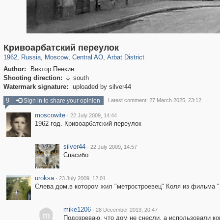
319,861
1,406,849
160,009
8,286
29,243
5,916
13,485
356
Кривоарбатский переулок
1962
,
Russia
,
Moscow
,
Central AO
,
Arbat District
Author:
Виктор Пенкин
Shooting direction:
south

Watermark signature:
uploaded by silver44
9
Sign in to share your opinion
Latest comment: 27 March 2025, 23:12
moscowite
·
22 July 2009, 14:44
1962 год. Кривоарбатский переулок
silver44
·
22 July 2009, 14:57
Спасибо
uroksa
·
23 July 2009, 12:01
Слева дом,в котором жил "метростроевец" Коля из фильма "
mike1206
·
28 December 2013, 20:47
m
Подозреваю, что дом не снесли, а использовали кон