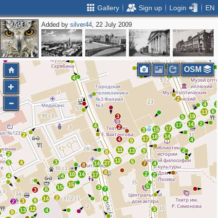
Gallery
Sign up
Login
EN
Added by
silver44
, 22 July 2009
2
4
3
2
3
2
3
3
4
OSM
2
4
2
4
6
13
3
19
5
2
14
17
4
2
17
15
3
2
14
18
17
4
4
9
11
2
8
13
9
8
2
12
5
3
5
4
27
14
7
4
8
8
2
10
14
17
2
4
4
15
5
15
3
7
8
3
2
14
4
9
3
2
12
3
13
4
9