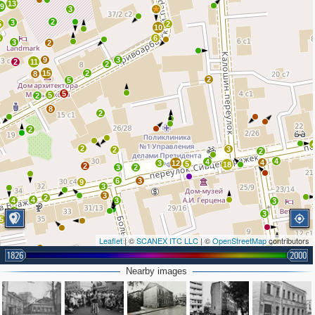
13
19
4
3
2
3
5
2
10
5
6
3
2
9
3
2
11
2
15
2
8
2
5
5
5
2
8
2
2
2
3
2
2
4
4
4
3
12
5
18
2
3
2
6
3
9
3
3
2
4
4
3
3
4
3
5
Leaflet
| ©
SCANEX ITC LLC
| ©
OpenStreetMap
contributors
3
2
1826
2000
Nearby images
4
2
2
9