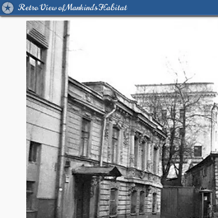
Retro View of Mankind's Habitat