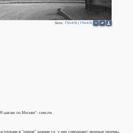
2
25
10
Sizes:
770×476
|
770×476
W
3
2
2
3
8
2
2
Я шагаю по Москве"- снесли..
струкции в "новом" здании т.к. у них совпадают оконные проемы.