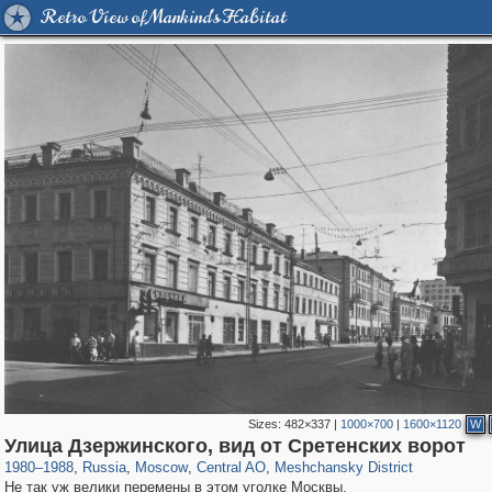
Retro View of Mankind's Habitat
Sizes:
482×337
|
1000×700
|
1600×1120
W
319,864
1,406,672
160,010
8,286
29,243
5,916
10,185
264
Улица Дзержинского, вид от Сретенских ворот
1980
–
1988
,
Russia
,
Moscow
,
Central AO
,
Meshchansky District
Не так уж велики перемены в этом уголке Москвы.