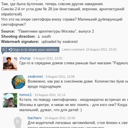
Там, где была булочная, теперь совсем другие заведения.
Снесён 2-й от угла дом № 28 (не блиставший, впрочем, архитектурной
обработкой).
Что это на опоре светофора внизу справа? Маленький дублирующий
светофорчик?
Source:
"Памятники архитектуры Москвы", выпуск 2
Shooting direction:
south

Watermark signature:
uploaded by seakonst
6
Sign in to share your opinion
Latest comment: 10 August 2011, 03:02
shurup
·
9 August 2011, 12:52
Где-то в середине домов слева раньше был магазин "Радиол
seakonst
·
9 August 2011, 13:06
Возможно, как раз в снесённом доме. Количество букв н
вроде подходящее.
tomos1
·
10 August 2011, 01:14
Кстати, по поводу светофорчика - неоднократно встречал их 
Москвы в центре, и никак не мог понять - для кого они? Когд
маленький, думал, что для детей :)
bachavv
·
10 August 2011, 02:00
b
Для водителей легковых автомобилей, стоя близко к св
плохо просматриваются сигналы основного.