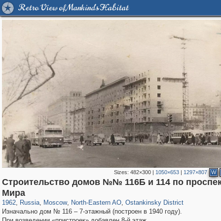
Retro View of Mankind's Habitat
Sizes:
482×300
|
1050×653
|
1297×807
W
Строительство домов №№ 116Б и 114 по проспе
319,968
1,407,714
8,295
24,501
29,262
250
13,482
148
Мира
1962
,
Russia
,
Moscow
,
North-Eastern AO
,
Ostankinsky District
Изначально дом № 116 – 7-этажный (построен в 1940 году).
При возведении «пристроек» добавлен 8-й этаж.