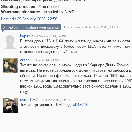
Shooting direction:
northeast

Watermark signature:
uploaded by AlexRes
Last edit 29 January 2020, 22:58
3
Sign in to share your opinion
Latest comment: 28 June 2019, 11:18
kypexin
·
6 March 2014, 07:00
k
В итоге дома 116 и 116А получились одинаковыми по высоте,
этажности, поскольку в более новом 116А потолки ниже, чем 
отсюда и разница в целый этаж.
arsss
·
5 July 2014, 21:22
Тут же на сайте есть снимок- кадр из "Карьера Димы Горина" 
выпуска. На месте строящегося дома - пустота, но забором 
обнесли. Премьера фильма состоялась 12 июня 1961 года, з
отсутствие дома могло быть зафиксировано либо весной 1960
весной 1961 года. Следовательно этот снимок сделан в 1961
году.
avdot1952
·
28 June 2019, 11:18
Точная датировка - 1962 год.
#945043