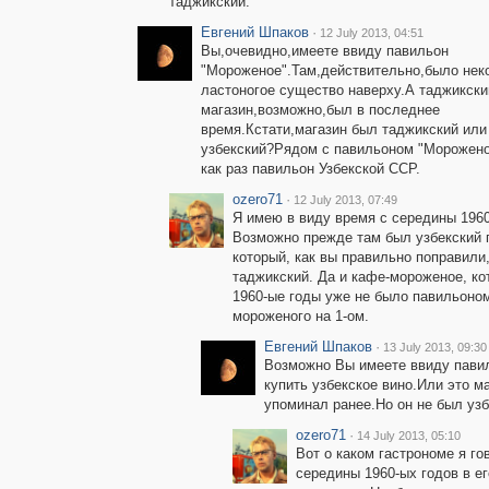
таджикский.
Евгений Шпаков
·
12 July 2013, 04:51
Вы,очевидно,имеете ввиду павильон
"Мороженое".Там,действительно,было нек
ластоногое существо наверху.А таджикски
магазин,возможно,был в последнее
время.Кстати,магазин был таджикский или
узбекский?Рядом с павильоном "Морожен
как раз павильон Узбекской ССР.
ozero71
·
12 July 2013, 07:49
Я имею в виду время с середины 1960
Возможно прежде там был узбекский п
который, как вы правильно поправили
таджикский. Да и кафе-мороженое, ко
1960-ые годы уже не было павильоном
мороженого на 1-ом.
Евгений Шпаков
·
13 July 2013, 09:30
Возможно Вы имеете ввиду павил
купить узбекское вино.Или это м
упоминал ранее.Но он не был узб
ozero71
·
14 July 2013, 05:10
Вот о каком гастрономе я г
середины 1960-ых годов в е