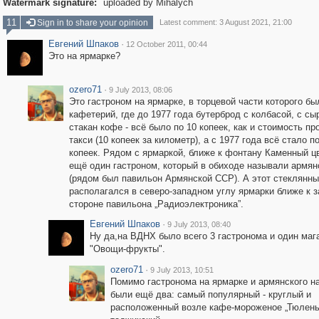
Watermark signature:
uploaded by Mihalych
11
Sign in to share your opinion
Latest comment: 3 August 2021, 21:00
Евгений Шпаков
·
12 October 2011, 00:44
Это на ярмарке?
ozero71
·
9 July 2013, 08:06
Это гастроном на ярмарке, в торцевой части которого бы
кафетерий, где до 1977 года бутерброд с колбасой, с сы
стакан кофе - всё было по 10 копеек, как и стоимость пр
такси (10 копеек за километр), а с 1977 года всё стало п
копеек. Рядом с ярмаркой, ближе к фонтану Каменный ц
ещё один гастроном, который в обиходе называли армян
(рядом был павильон Армянской ССР). А этот стеклянн
располагался в северо-западном углу ярмарки ближе к 
стороне павильона „Радиоэлектроника”.
Евгений Шпаков
·
9 July 2013, 08:40
Ну да,на ВДНХ было всего 3 гастронома и один маг
"Овощи-фрукты".
ozero71
·
9 July 2013, 10:51
Помимо гастронома на ярмарке и армянского 
были ещё два: самый популярный - круглый и
расположенный возле кафе-мороженое „Тюлень”