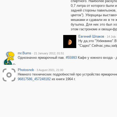
спиртного. Наиболее раску
0,7 литра от которого были 
задней стороны павильонов
цветок”). Уборщицы выставо
мешками и сдавали их в те 
бутылка. Для них это был х
этом гастрономе и овощи-фр
Евгений Шпаков
·
14 July
Ну да,это "Узбеквино".
"Садко".Сейчас,увы,заб
mr.Burns
·
21 January 2012, 01:51
Однозначно ярмарочный пав.
#55993
Кафе у южного входа - 
Photosnob
·
3 August 2021, 21:00
Немного технических подробностей про устройство ярмароч
96817586_457248182
из книги 1964 г.