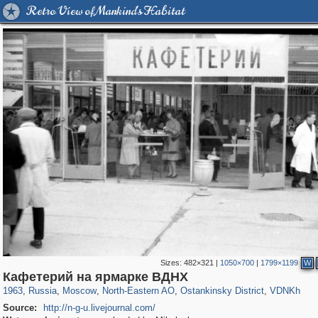
Retro View of Mankind's Habitat
Sizes:
482×321
|
1050×700
|
1799×1199
W
319,878
1,407,010
8,286
24,495
29,248
250
13,482
148
8,293
48
Кафетерий на ярмарке ВДНХ
1963
,
Russia
,
Moscow
,
North-Eastern AO
,
Ostankinsky District
,
VDNKh
Source:
http://n-g-u.livejournal.com/