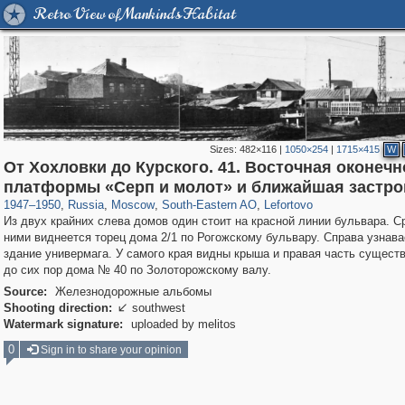
Retro View of Mankind's Habitat
Sizes:
482×116
|
1050×254
|
1715×415
W
От Хохловки до Курского. 41. Восточная оконечн
319,716
1,405,939
8,286
11,379
29,243
197
2,931
80
платформы «Серп и молот» и ближайшая застро
1947
–
1950
,
Russia
,
Moscow
,
South-Eastern AO
,
Lefortovo
Из двух крайних слева домов один стоит на красной линии бульвара. С
ними виднеется торец дома 2/1 по Рогожскому бульвару. Справа узнав
здание универмага. У самого края видны крыша и правая часть сущес
до сих пор дома № 40 по Золоторожскому валу.
Source:
Железнодорожные альбомы
Shooting direction:
southwest

Watermark signature:
uploaded by melitos
0
Sign in to share your opinion