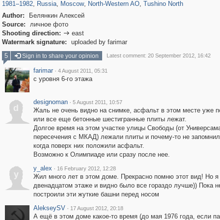
1981
–
1982
,
Russia
,
Moscow
,
North-Western AO
,
Tushino North
Author:
Белянкин Алексей
Source:
личное фото
Shooting direction:
east

Watermark signature:
uploaded by farimar
5
Sign in to share your opinion
Latest comment: 20 September 2012, 16:42
farimar
·
4 August 2011, 05:31
с уровня 6-го этажа
designoman
·
5 August 2011, 10:57
d
Жаль не очень видно на снимке, асфальт в этом месте уже 
или все еще бетонные шестигранные плиты лежат.
Долгое время на этом участке улицы Свободы (от Универсам
пересечения с МКАД) лежали плиты и почему-то не запомни
когда поверх них положили асфальт.
Возможно к Олимпиаде или сразу после нее.
y_alex
·
16 February 2012, 12:28
y
Жил много лет в этом доме. Прекрасно помню этот вид! Но я
двенадцатом этаже и видно было все гораздо лучше)) Пока н
построили эти жуткие башни перед носом
AlekseySV
·
17 August 2012, 20:18
А ещё в этом доме какое-то время (до мая 1976 года, если п