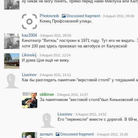
ну никак не могу понять, прямо перед нами Миклуха или Кал
Photosnob
·
·
Discussed fragment
3 August 2011, 09:08
Конец Профсоюзной улицы.
kaz2004
·
3 August 2011, 09:50
Кинотеатр "Витязь" построен в 1971 году. Тут его не видать.
хотя 100 раз здесь проезжал на автобусе от Калужской
Likinskij
·
3 August 2011, 12:24
И дома Цоя ещё не вижу.
Liusinov
·
3 August 2011, 14:12
L
Как бы разглядеть памятник-"верстовой столб" у тогдашней 
oldtimer
·
3 August 2011, 14:27
За памятником "вестовой столб"был Коньковский се
Liusinov
·
3 August 2011, 14:52
L
Его "перенесли" вместе с дорогой. В 69-м,
aznazn
·
·
Discussed fragment
3 August 2011, 15:26