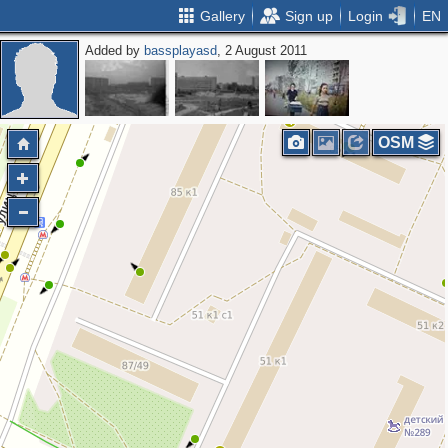
Gallery
Sign up
Login
EN
Added by
bassplayasd
, 2 August 2011
4
OSM