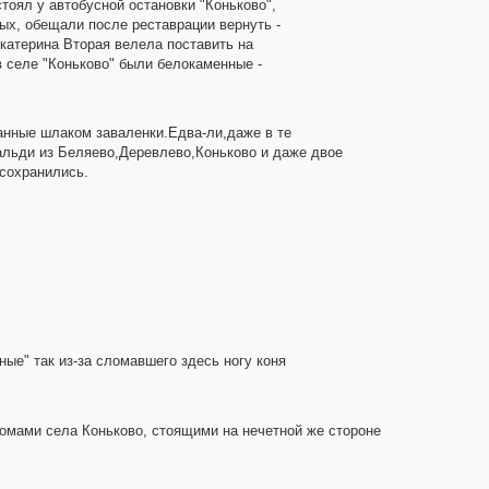
тоял у автобусной остановки "Коньково",
ых, обещали после реставрации вернуть -
Екатерина Вторая велела поставить на
в селе "Коньково" были белокаменные -
анные шлаком заваленки.Едва-ли,даже в те
ибальди из Беляево,Деревлево,Коньково и даже двое
.сохранились.
ные" так из-за сломавшего здесь ногу коня
 домами села Коньково, стоящими на нечетной же стороне