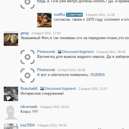
Ведь в 73-м уже метро должны копать? Да, и крайн
maffko
·
3 August 2011, 12:18
согласна. также к 1970 году склоняет и о
geog
·
2 August 2011, 17:50
Уважаемый Фил,я так понимаю,что на переднем плане,это к
Photosnob
·
·
Discussed fragment
3 August 2011, 08:08
Вагонетка для вывоза жидкого навоза. Да и заборч
Photosnob
·
23 April 2013, 09:28
А вот и обитатели появились:
#105916
Bratuha66
·
·
Discussed fragment
2 August 2011, 22:07
Интересное сооружение!
nikomweb
·
3 August 2011, 00:51
n
Класс !!!!!
kaz2004
·
3 August 2011, 04:40