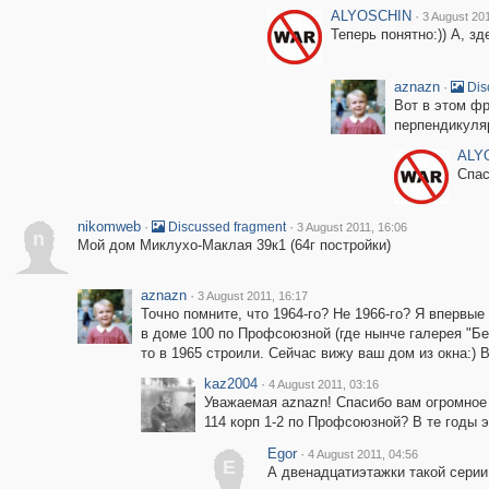
ALYOSCHIN
·
3 August 201
Теперь понятно:)) А, з
aznazn
·
Dis
Вот в этом фр
перпендикуляр
ALY
Спас
nikomweb
·
·
Discussed fragment
3 August 2011, 16:06
n
Мой дом Миклухо-Маклая 39к1 (64г постройки)
aznazn
·
3 August 2011, 16:17
Точно помните, что 1964-го? Не 1966-го? Я впервые
в доме 100 по Профсоюзной (где нынче галерея "Бе
то в 1965 строили. Сейчас вижу ваш дом из окна:) 
kaz2004
·
4 August 2011, 03:16
Уважаемая aznazn! Спасибо вам огромное 
114 корп 1-2 по Профсоюзной? В те годы 
Egor
·
4 August 2011, 04:56
E
А двенадцатиэтажки такой серии,