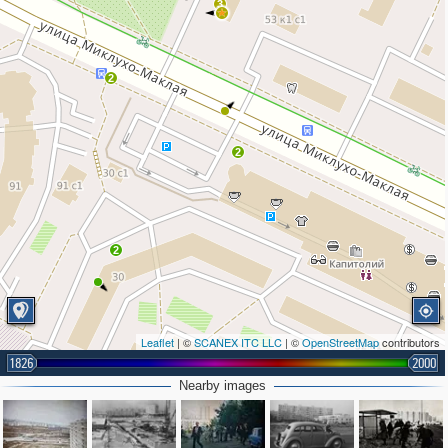
3
2
2
2
Leaflet
| ©
SCANEX ITC LLC
| ©
OpenStreetMap
contributors
1826
2000
Nearby images