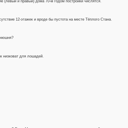
ие (левый и правый) дома 70-м годом постройки числятся.
тсутствие 12-этажек и вроде бы пустота на месте Тёплого Стана.
онюшня?
ик низковат для лошадей.