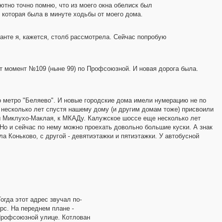
ютно точно помню, что из моего окна обелиск был
, которая была в минуте ходьбы от моего дома.
ианте я, кажется, столб рассмотрела. Сейчас попробую
т момент №109 (ныне 99) по Профсоюзной. И новая дорога была.
о метро "Беляево". И новые городские дома имели нумерацию не по
о несколько лет спустя нашему дому (и другим домам тоже) присвоили
 Миклухо-Маклая, к МКАДу. Калужское шоссе еще несколько лет
 Но и сейчас по нему можно проехать довольно большие куски. А знак
а Коньково, с другой - девятиэтажки и пятиэтажки. У автобусной
гда этот адрес звучал по-
урс. На переднем плане -
 Профсоюзной улице. Котлован