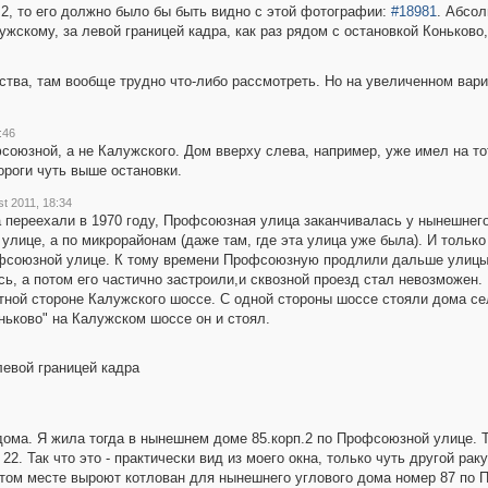
 2, то его должно было бы быть видно с этой фотографии:
#18981
. Абсол
ужскому, за левой границей кадра, как раз рядом с остановкой Коньково
ества, там вообще трудно что-либо рассмотреть. Но на увеличенном вар
:46
союзной, а не Калужского. Дом вверху слева, например, уже имел на то
ороги чуть выше остановки.
st 2011, 18:34
 переехали в 1970 году, Профсоюзная улица заканчивалась у нынешнег
лице, а по микрорайонам (даже там, где эта улица уже была). И тольк
фсоюзной улице. К тому времени Профсоюзную продлили дальше улицы
ь, а потом его частично застроили,и сквозной проезд стал невозможен.
тной стороне Калужского шоссе. С одной стороны шоссе стояли дома сел
ньково" на Калужском шоссе он и стоял.
левой границей кадра
ома. Я жила тогда в нынешнем доме 85.корп.2 по Профсоюзной улице. То
2. Так что это - практически вид из моего окна, только чуть другой рак
а этом месте выроют котлован для нынешнего углового дома номер 87 по