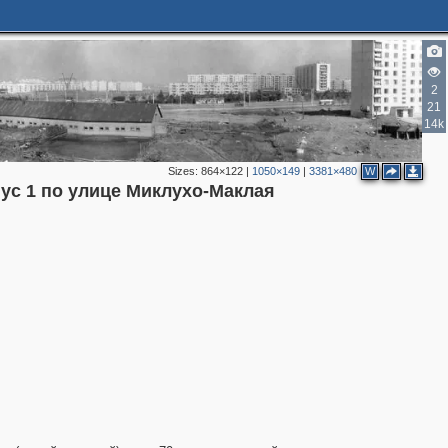
2
21
14k
Sizes:
864×122
|
1050×149
|
3381×480
W
пус 1 по улице Миклухо-Маклая
4
2