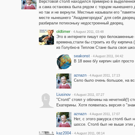
Верстовой столб находился примерно в выделенном 
а сама остановка была рядом с торцом нынешнего 
но так и не вернули. Местные называли его "памят
месте нынешнего "Академгородка" для себя дворец.
разбирали потихоньку недостроенный дворец.
oldtimer
·
4 August 2011, 03:48
Это в интернете пишут про белокаменные
времена,стали бы строить из б\у кирпича 
из Голубно-в Теплом Стане была своя шко
seakonst
·
4 August 2011, 04:42
В 18 веке б/у кирпич шёл просто 
aznazn
·
4 August 2011, 17:13
Село было очень большое, на вс
Liusinov
·
4 August 2011, 07:27
L
"Столб" стоял у обочины на нечетной(!) с
Екатерины. Хотя появилась версия о "зна
aznazn
·
4 August 2011, 17:07
Нет, с этого ракурса столб был
шоссе. Столб был не выше этих
kaz2004
·
4 August 2011, 08:14