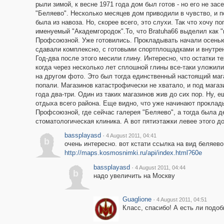
рыли зимой, к весне 1971 года дом был готов - но его не за
"Беляево". Несколько месяцев дом приводили в чувство, и по
была из навоза. Но, скорее всего, это слухи. Так что хочу п
именуемый "Академгородок".То, что Bratuha66 выделил как 
Профсоюзной. Уже готовились. Прокладывать начали осенью
сдавали комплексно, с готовыми спортплощадками и внутренн
Год-два после этого месили глину. Интересно, что остатки 
когда через несколько лет сплошной глины все-таки уложили
на другом фото. Это был тогда единственный настоящий маг
попали. Магазинов катастрофически не хватало, и под мага
года два-три. Один из таких магазинов жив до сих пор. Ну, 
отдыха всего района. Еще видно, что уже начинают проклад
Профсоюзной, где сейчас галерея "Беляево", а тогда была д
стоматологическая клиника. А вот пятиэтажки левее этого до
bassplayasd
·
4 August 2011, 04:41
b
очень интересно. вот кстати ссылка на вид беляево
http://maps.kosmosnimki.ru/api/index.html?60e
bassplayasd
·
4 August 2011, 04:44
b
надо увеличить на Москву
Guaglione
·
4 August 2011, 04:51
Класс, спасибо! А есть ли подо