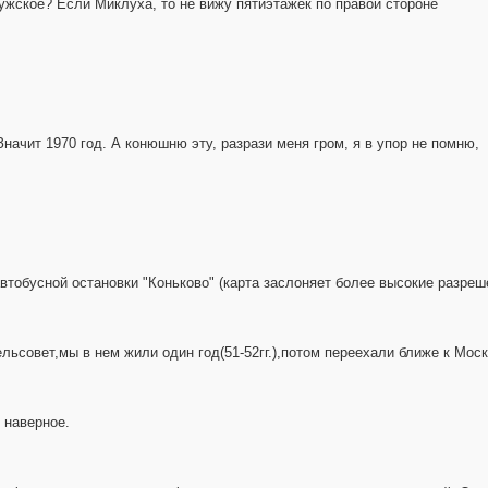
ужское? Если Миклуха, то не вижу пятиэтажек по правой стороне
 Значит 1970 год. А конюшню эту, разрази меня гром, я в упор не помню,
автобусной остановки "Коньково" (карта заслоняет более высокие разреш
льсовет,мы в нем жили один год(51-52гг.),потом переехали ближе к Моск
 наверное.