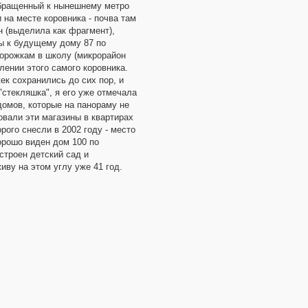
 обращенный к нынешнему метро
 на месте коровника - почва там
он (выделила как фрагмент),
ы к будущему дому 87 по
орожкам в школу (микрорайон
лении этого самого коровника.
ек сохранились до сих пор, и
"стекляшка", я его уже отмечала
домов, которые на панораму не
овали эти магазины в квартирах
рого снесли в 2002 году - место
орошо виден дом 100 по
строен детский сад и
иву на этом углу уже 41 год.