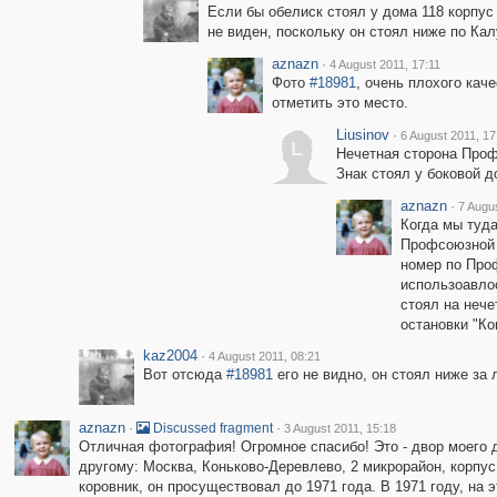
Если бы обелиск стоял у дома 118 корпус
не виден, поскольку он стоял ниже по Кал
aznazn
·
4 August 2011, 17:11
Фото
#18981
, очень плохого кач
отметить это место.
Liusinov
·
6 August 2011, 17
L
Нечетная сторона Проф
Знак стоял у боковой д
aznazn
·
7 Augu
Когда мы туда
Профсоюзной у
номер по Про
использоавлос
стоял на нече
остановки "Ко
kaz2004
·
4 August 2011, 08:21
Вот отсюда
#18981
его не видно, он стоял ниже за 
aznazn
·
·
Discussed fragment
3 August 2011, 15:18
Отличная фотография! Огромное спасибо! Это - двор моего д
другому: Москва, Коньково-Деревлево, 2 микрорайон, корпус 2
коровник, он просуществовал до 1971 года. В 1971 году, н