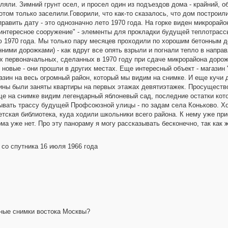
селяли. Зимний грунт осел, и просел один из подъездов дома - крайний,
том только заселили.Говорили, что как-то сказалось, что дом построили
оправить дату - это однозначно лето 1970 года. На горке виден микрорай
"интересное сооружение" - элементы для прокладки будущей теплотрасс
 1970 года. Мы только пару месяцев проходили по хорошим бетонным д
ими дорожками) - как вдруг все опять взрыли и погнали тепло в направ
тех первоначальных, сделанных в 1970 году при сдаче микрорайона дорож
 новые - они прошли в других местах. Еще интересный объект - магазин 
азин на весь огромный район, который мы видим на снимке. И еще кучи 
зины были заняты квартиры на первых этажах девятиэтажек. Просуществ
еще на снимке видим легендарный яблоневый сад, последние остатки кото
ывать трассу будущей Профсоюзной улицы - по задам села Коньково. Х
етская библиотека, куда ходили школьники всего района. К нему уже при
ма уже нет. Про эту панораму я могу рассказывать бесконечно, так как ж
 со спутника 16 июля 1966 года
бные снимки востока Москвы?