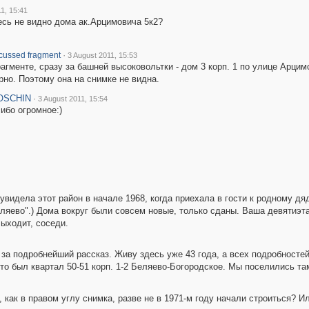
1, 15:41
десь не видно дома ак.Арцимовича 5к2?
·
cussed fragment
3 August 2011, 15:53
агменте, сразу за башней высоковольтки - дом 3 корп. 1 по улице Арцимо
но. Поэтому она на снимке не видна.
OSCHIN
·
3 August 2011, 15:54
ибо огромное:)
 увидела этот район в начале 1968, когда приехала в гости к родному дя
ляево".) Дома вокруг были совсем новые, только сданы. Ваша девятиэтаж
Выходит, соседи.
за подробнейший рассказ. Живу здесь уже 43 года, а всех подробносте
это был квартал 50-51 корп. 1-2 Беляево-Богородское. Мы поселились та
 как в правом углу снимка, разве не в 1971-м году начали строиться? И