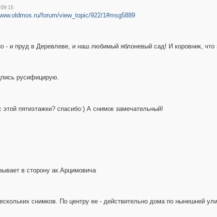
 09:15
/www.oldmos.ru/forum/view_topic/922/1#msg5889
 - и пруд в Деревлеве, и наш любимый яблоневый сад! И коровник, что 
дпись русифицирую.
этой пятиэтажки? спасибо:) А снимок замечательный!
зывает в сторону ак.Арцимовича
нескольких снимков. По центру ее - действительно дома по нынешней ул