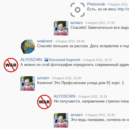
Photosnob
·
4 August 2011,
Есть, но не весь
http:/
aznazn
·
4 August 2011, 17:43
Спасибо! Замечательно все видно
seakonst
·
4 August 2011, 04:45
Спасибо большое за рассказ. Дату исправляю и по
ALYOSCHIN
·
·
Discussed fragment
3 August 2011, 15:27
А можно по этой фотографии определить современный адрес 
aznazn
·
3 August 2011, 15:30
Конечно! Это Профсоюзная улица дом 91 корп. 1.
ALYOSCHIN
·
3 August 2011, 15:33
Не получается, направление стрелки пока
aznazn
·
3 August 2011, 15:39
Это ведь панорама, склеена из 