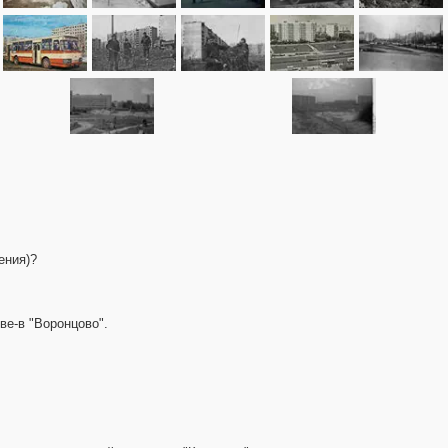
ения)?
ве-в "Воронцово".