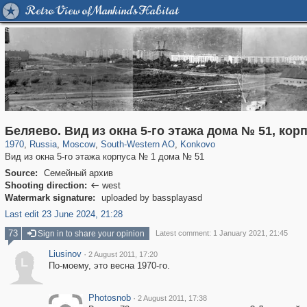
Retro View of Mankind's Habitat
319,861
1,406,840
8,286
12,415
29,243
76
857
1
Беляево. Вид из окна 5-го этажа дома № 51, кор
1970
,
Russia
,
Moscow
,
South-Western AO
,
Konkovo
Вид из окна 5-го этажа корпуса № 1 дома № 51
Source:
Семейный архив
Shooting direction:
west

Watermark signature:
uploaded by bassplayasd
Last edit 23 June 2024, 21:28
73
Sign in to share your opinion
Latest comment: 1 January 2021, 21:45
Liusinov
·
2 August 2011, 17:20
L
По-моему, это весна 1970-го.
Photosnob
·
2 August 2011, 17:38