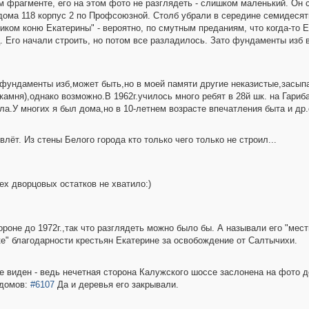
фрагменте, его на этом фото не разглядеть - слишком маленький. Он с
дома 118 корпус 2 по Профсоюзной. Столб убрали в середине семидесят
ником коню Екатерины" - вероятно, по смутным преданиям, что когда-то 
 Его начали строить, но потом все разладилось. Зато фундаменты изб 
 фундаменты изб,может быть,но в моей памяти другие неказистые,засып
(камня),однако возможно.В 1962г.училось много ребят в 28й шк. на Гар
ла.У многих я был дома,но в 10-летнем возрасте впечатления быта и др
влёт. Из стены Белого города кто только чего только не строил...
ех дворцовых остатков не хватило:)
тороне до 1972г.,так что разглядеть можно было бы. А называли его "мест
ке" благодарности крестьян Екатерине за освобождение от Салтычихи.
 не виден - ведь нечетная сторона Калужского шоссе заслонена на фото
 домов:
#6107
Да и деревья его закрывали.