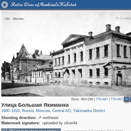
Retro View of Mankind's Habitat
Sizes:
482×290
|
775×467
|
775×467
W
319,878
1,407,274
160,021
8,286
29,248
5,916
13,378
458
Улица Большая Якиманка
1900
–
1910
,
Russia
,
Moscow
,
Central AO
,
Yakimanka District
Shooting direction:
northeast

Watermark signature:
uploaded by silver44