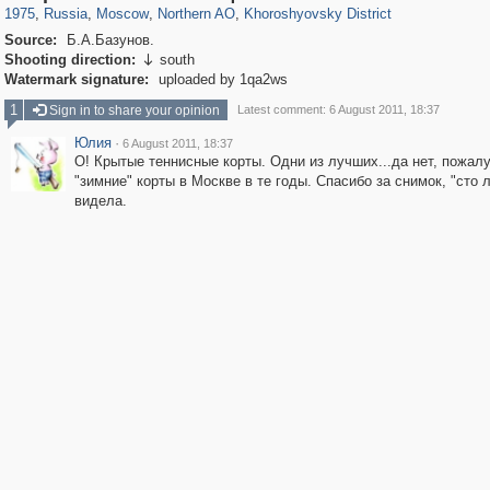
1975
,
Russia
,
Moscow
,
Northern AO
,
Khoroshyovsky District
Source:
Б.А.Базунов.
Shooting direction:
south

Watermark signature:
uploaded by 1qa2ws
1
Sign in to share your opinion
Latest comment: 6 August 2011, 18:37
Юлия
·
6 August 2011, 18:37
О! Крытые теннисные корты. Одни из лучших...да нет, пожал
"зимние" корты в Москве в те годы. Спасибо за снимок, "сто л
видела.